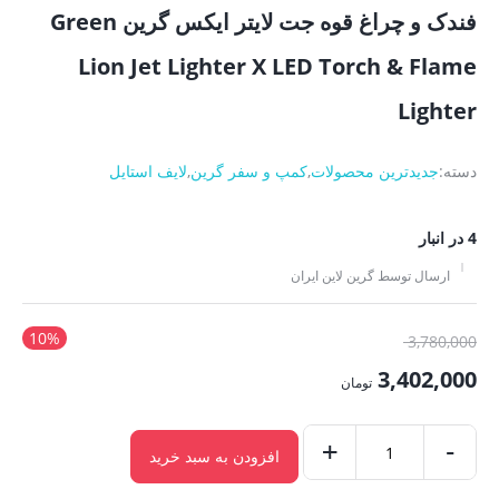
فندک و چراغ قوه جت لایتر ایکس گرین Green
Lion Jet Lighter X LED Torch & Flame
Lighter
دسته:
جدیدترین محصولات
,
کمپ و سفر گرین
,
لایف استایل
4 در انبار
ارسال توسط گرین لاین ایران
10%
قیمت
3,780,000
اصلی:
3,402,000
تومان
3,780,000 تومان
قیمت
بود.
-
فعلی:
+
افزودن به سبد خرید
فندک
3,402,000 تومان.
و