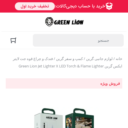
خانه
/
لوازم جانبی گرین
/
کمپ و سفر گرین
/ فندک و چراغ قوه جت لایتر
ایکس گرین Green Lion Jet Lighter X LED Torch & Flame Lighter
فروش ویژه