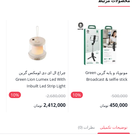
محصولات مرتبط
عدد
مونوپاد و پایه گرین Green
چراغ ال ای دی لومکس گرین
ve
Green Lion Lumex Led With
Broadcast & selfie stick
KW
Inbuilt Led Strip Light
10%
10%
قیمت
قیمت
00
2,680,000
500,000
اصلی:
اصلی:
00
2,412,000
450,000
تومان
تومان
500,000 تومان
2,680,000 تومان
قیمت
قیمت
قی
بود.
بود.
فعلی:
فعلی:
فع
توضیحات تکمیلی
نظرات (0)
450,000 تومان.
2,412,000 تومان.
,000