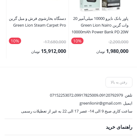
پاور بانک نایرو 10000 میلی‌آمپر 20
دستگاه بخارشوی فرش و مبل گرین
دست
وات گرین Green Lion Nairo
Green Lion Steam Carpet Pro
er
10000mAh Power Bank PD 20W
10%
10%
قیمت
قیمت
00
17,680,000
2,200,000
اصلی:
اصلی:
00
15,912,000
1,980,000
تومان
تومان
2,200,000 تومان
17,680,000 تومان
قیمت
قیمت
قی
بود.
بود.
فعلی:
فعلی:
فع
1,980,000 تومان.
15,912,000 تومان.
,000
رفتن به بالا
تلفن
07152253072،09917825009،09120792979
ایمیل
greenlionir@gmail.com
ساعت کاری صبح 9 الی 14- عصر 17 الی 22 به غیر از تعطیلات رسمی
راهنمای خرید