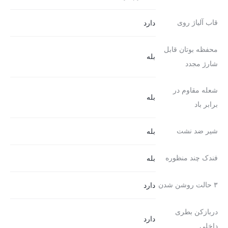
قاب آلیاژ روی
دارد
محفظه بوتان قابل
بله
شارژ مجدد
شعله مقاوم در
بله
برابر باد
شیر ضد نشت
بله
فندک چند منظوره
بله
۳ حالت روشن شدن
دارد
دربازکن بطری
دارد
داخلی