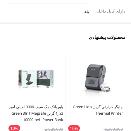
دارای کابل داخلی
بله
محصولات پیشنهادی
چاپگر حرارتی گرین Green Lion
پاوربانک مگ سیف 10000میلی آمپر
Thermal Printer
3در1 گرین Green 3In1 Magsafe
der
10000mAh Power Bank
10%
10%
قیمت
قیمت
00
2,520,000
6,300,000