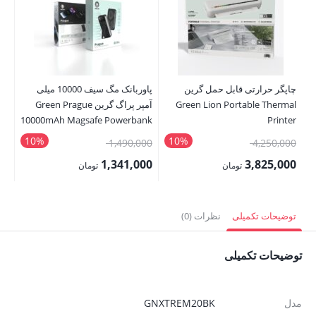
چاپگر حرارتی قابل حمل گرین
پاوربانک مگ سیف 10000 میلی
بند
Green Lion Portable Thermal
آمپر پراگ گرین Green Prague
st
10000mAh Magsafe Powerbank
Printer
nd
10%
10%
قیمت
قیمت
00
1,490,000
4,250,000
اصلی:
اصلی:
00
1,341,000
3,825,000
تومان
تومان
4,250,000 تومان
1,490,000 تومان
قیمت
قیمت
قی
بود.
بود.
فعلی:
فعلی:
فع
توضیحات تکمیلی
نظرات (0)
3,825,000 تومان.
1,341,000 تومان.
,000
توضیحات تکمیلی
مدل
GNXTREM20BK