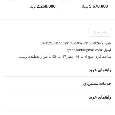
اصلی:
اصلی:
00
2,268,000
5,670,000
تومان
تومان
6,300,000 تومان
2,520,000 تومان
قیمت
قیمت
قی
بود.
بود.
فعلی:
فعلی:
فع
5,670,000 تومان.
2,268,000 تومان.
,200
رفتن به بالا
تلفن
07152253072،09917825009،09120792979
ایمیل
greenlionir@gmail.com
ساعت کاری صبح 9 الی 14- عصر 17 الی 22 به غیر از تعطیلات رسمی
راهنمای خرید
خدمات مشتریان
راهنمای خرید