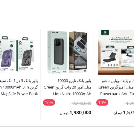
ک و پایه موبایل تاشو
پاور بانک نایرو 10000
پاور بانک 3 در 1 مگ 
10000 میلی آمپرگرین Green
میلی‌آمپر 20 وات گرین Green
گرین  10000mAh 3 In
 MagSafe Power Bank
Lion Nairo 10000mAh
Powerbank And Fo
Power Bank PD 20W
Mobile
10%
10%
قیمت
قیمت
2,200,000
1,7
اصلی:
اصلی:
1,980,000
1,57
تومان
تومان
1,750,000 تومان
2,200,000 تومان
قیمت
بود.
بود.
فعلی: