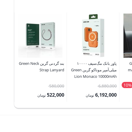
Green
پاور بانک مگ‌سیف ۱۰۰۰۰
بند گردنی گرین Green Neck
ma
میلی‌آمپر موناکو گرین Green
Strap Lanyard
werbank
Lion Monaco 10000mAh
000mAh
MagSafe Power Bank
10%
قیمت
قیمت
85,000
580,000
6,880,000
اصلی:
اصلی:
6,500
522,000
6,192,000
تومان
تومان
تومان
6,880,000 تومان
580,000 تومان
قیمت
قیمت
قیمت
بود.
بود.
فعلی:
فعلی:
فعلی:
6,192,000 تومان.
522,000 تومان.
1,426,500 ت