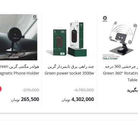
پایه میز چرخشی 360 درجه
چند راهی برق تایمردار گرین
هولدر مگنتی گرین 
ین Green 360° Rotating
Green power socket 3500w
gnetic Phone Holder
Table
قیمت
قیمت
گیرید
4,780,000
295,000
اصلی:
اصلی:
265,500
4,302,000
تومان
تومان
4,780,000 تومان
295,000 
قیمت
قیمت
بود.
بود.
فعلی:
فعلی:
4,302,000 تومان.
265,500 تومان.