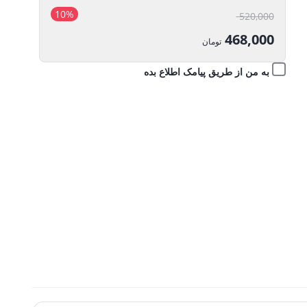
10%
قیمت
520,000
اصلی:
468,000
تومان
520,000 تومان
قیمت
به من از طریق پیامک اطلاع بده
بود.
فعلی:
468,000 تومان.