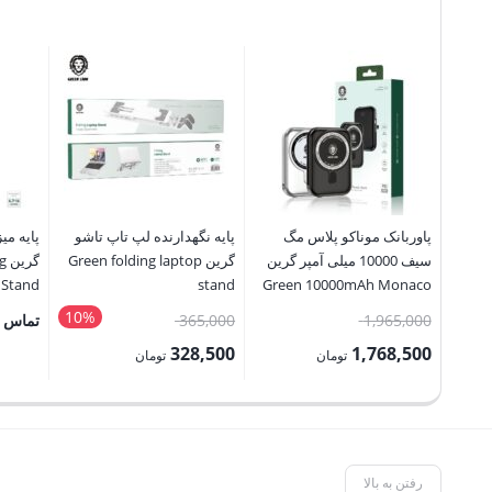
پاوربانک موناکو پلاس مگ
پایه نگهدارنده لپ تاپ تاشو
سيف 10000 میلی آمپر گرین
گرین Green folding laptop
گر
 Stand
stand
Green 10000mAh Monaco
+ Power Bank
10%
قیمت
قیمت
1,965,000
365,000
تماس ب
اصلی:
اصلی:
328,500
1,768,500
تومان
تومان
1,965,000 تومان
365,000 تومان
قیمت
قیمت
بود.
بود.
فعلی:
فعلی:
1,768,500 تومان.
328,500 تومان.
رفتن به بالا