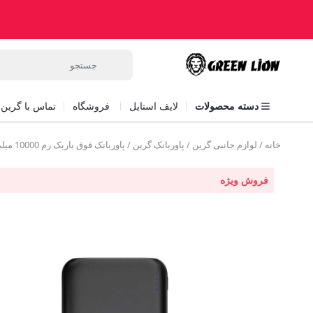
دسته محصولات
لایف استایل
فروشگاه
تماس با گرین ل
خانه
/
لوازم جانبی گرین
/
پاوربانک گرین
/ پاوربانک فوق باریک رم 10000 میلی آمپر گرین Green Rome Ultra Slim Powerbank 10000mAh
فروش ویژه