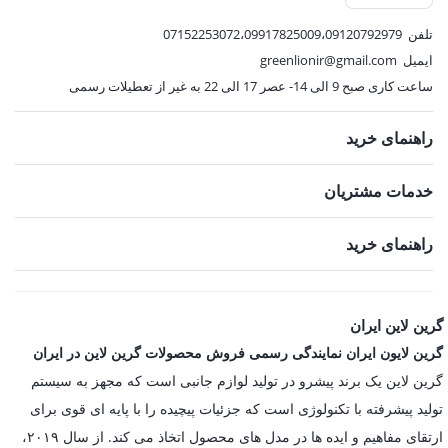
تلفن
07152253072،09917825009،09120792979
ایمیل
greenlionir@gmail.com
ساعت کاری صبح 9 الی 14- عصر 17 الی 22 به غیر از تعطیلات رسمی
راهنمای خرید
خدمات مشتریان
راهنمای خرید
گرین لاین ایران
گرین لایون ایران نمایندگی رسمی فروش محصولات گرین لاین در ایران
گرین لاین یک برند پیشرو در تولید لوازم جانبی است که مجهز به سیستم
تولید پیشرفته با تکنولوژی است که جزئیات پیچیده را با پایه ای قوی برای
ارتقای مفاهیم و ایده ها در مدل های محصول اتخاذ می کند. از سال ۲۰۱۹،