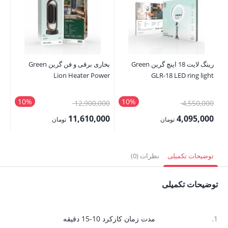
رینگ لایت 18 اینچ گرین Green
بخاری برقی و فن گرین Green
e 6
Lion Heater Power
GLR-18 LED ring light
10%
10%
قیمت
قیمت
00
12,900,000
4,550,000
اصلی:
اصلی:
00
11,610,000
4,095,000
تومان
تومان
4,550,000 تومان
12,900,000 تومان
قیمت
قیمت
قی
بود.
بود.
فعلی:
فعلی:
فع
توضیحات تکمیلی
نظرات (0)
4,095,000 تومان.
11,610,000 تومان.
,000
توضیحات تکمیلی
1.
مدت زمان کارکرد 10-15 دقیقه