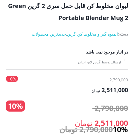
لیوان مخلوط کن قابل حمل سری 2 گرین Green
Portable Blender Mug 2
دسته:
آبمیوه گیر و مخلوط کن گرین
,
جدیدترین محصولات
در انبار موجود نمی باشد
ارسال توسط گرین لاین ایران
10%
قیمت
2,790,000
اصلی:
2,511,000
تومان
2,790,000 تومان
قیمت
10%
بود.
قیمت
2,790,000
فعلی:
2,511,000 تومان.
اصلی:
2,511,000
تومان
10%
2,790,000
تومان