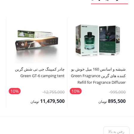
شیشه و اسانس 160 میل خوش بو
چادر کمپینگ جی تی شش گرین
است
کننده های گرین Green Fragrance
Green GT-6 camping tent
er
Refill for Fragrance Diffuser
10%
10%
قیمت
قیمت
00
12,755,000
995,000
اصلی:
اصلی:
00
11,479,500
895,500
تومان
تومان
995,000 تومان
12,755,000 تومان
قیمت
قیمت
قی
بود.
بود.
فعلی:
فعلی:
فع
895,500 تومان.
11,479,500 تومان.
,000
رفتن به بالا