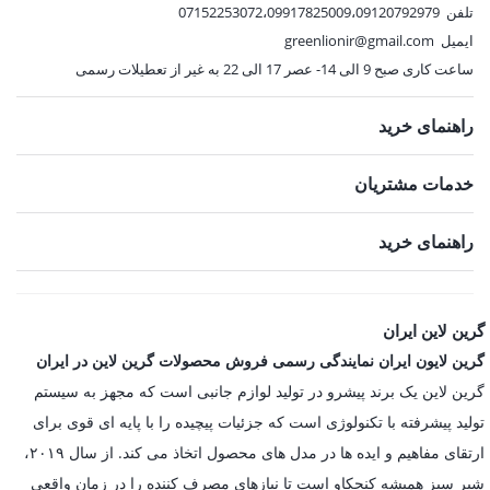
تلفن
07152253072،09917825009،09120792979
ایمیل
greenlionir@gmail.com
ساعت کاری صبح 9 الی 14- عصر 17 الی 22 به غیر از تعطیلات رسمی
راهنمای خرید
خدمات مشتریان
راهنمای خرید
گرین لاین ایران
گرین لایون ایران نمایندگی رسمی فروش محصولات گرین لاین در ایران
گرین لاین یک برند پیشرو در تولید لوازم جانبی است که مجهز به سیستم
تولید پیشرفته با تکنولوژی است که جزئیات پیچیده را با پایه ای قوی برای
ارتقای مفاهیم و ایده ها در مدل های محصول اتخاذ می کند. از سال ۲۰۱۹،
شیر سبز همیشه کنجکاو است تا نیازهای مصرف کننده را در زمان واقعی