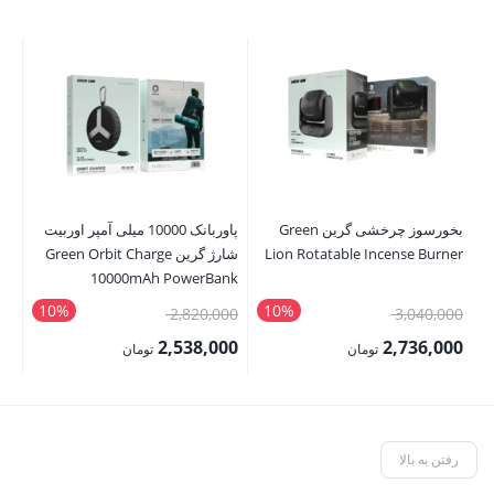
بخورسوز چرخشی گرین Green
پاوربانک 10000 میلی آمپر اوربیت
Lion Rotatable Incense Burner
شارژ گرین Green Orbit Charge
er
GD
10000mAh PowerBank
10%
10%
قیمت
قیمت
00
2,820,000
3,040,000
اصلی:
اصلی:
00
2,538,000
2,736,000
تومان
تومان
3,040,000 تومان
2,820,000 تومان
قیمت
قیمت
قی
بود.
بود.
فعلی:
فعلی:
فع
2,736,000 تومان.
2,538,000 تومان.
,000
رفتن به بالا