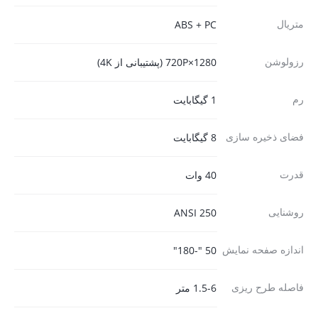
متریال
ABS + PC
رزولوشن
1280×720P (پشتیبانی از 4K)
رم
1 گیگابایت
فضای ذخیره سازی
8 گیگابایت
قدرت
40 وات
روشنایی
250 ANSI
اندازه صفحه نمایش
50 "-180"
فاصله طرح ریزی
1.5-6 متر