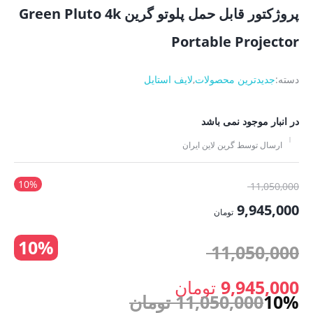
پروژکتور قابل حمل پلوتو گرین Green Pluto 4k
Portable Projector
دسته:
جدیدترین محصولات
,
لایف استایل
در انبار موجود نمی باشد
ارسال توسط گرین لاین ایران
10%
قیمت
11,050,000
اصلی:
9,945,000
تومان
11,050,000 تومان
قیمت
10%
بود.
قیمت
11,050,000
فعلی:
9,945,000 تومان.
اصلی:
9,945,000
تومان
10%
11,050,000
تومان