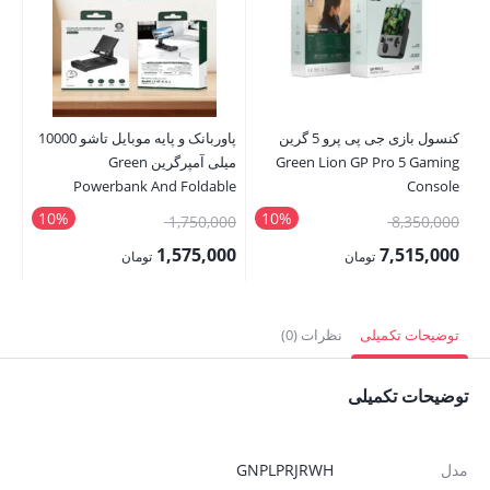
کنسول بازی جی پی پرو 5 گرین
پاوربانک و پایه موبایل تاشو 10000
Green Lion GP Pro 5 Gaming
میلی آمپرگرین Green
ve
SL
Powerbank And Foldable
Console
Mobile Stand
10%
10%
قیمت
قیمت
00
1,750,000
8,350,000
اصلی:
اصلی:
00
1,575,000
7,515,000
تومان
تومان
8,350,000 تومان
1,750,000 تومان
قیمت
قیمت
قی
بود.
بود.
فعلی:
فعلی:
فع
توضیحات تکمیلی
نظرات (0)
7,515,000 تومان.
1,575,000 تومان.
,000
توضیحات تکمیلی
مدل
GNPLPRJRWH