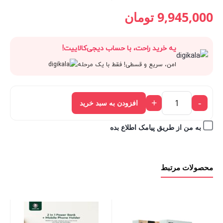
قیمت
11,050,000 تومان
قیمت
قیمت
9,945,000
تومان
فعلی:
بود.
اصلی:
فعلی:
یه خرید راحت، با حساب دیجی‌کالاییت!
9,945,000 تومان.
11,050,000 تومان
9,945,000 تومان.
امن، سریع و قسطی! فقط با یک مرحله
بود.
+
-
افزودن به سبد خرید
به من از طریق پیامک اطلاع بده
محصولات مرتبط