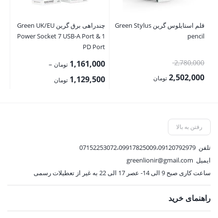
قلم استایلوس گرین Green Stylus
چندراهی برق گرین Green UK/EU
سی
ar
Power Socket 7 USB-A Port & 1
pencil
er
PD Port
قیمت
00
2,780,000
1,161,000
–
تومان
اصلی:
00
2,502,000
Price
تومان
1,129,500
تومان
2,780,000 تومان
قیمت
range:
قی
بود.
فعلی:
1,129,500 تومان
فع
2,502,000 تومان.
through
,500
رفتن به بالا
1,161,000 تومان
تلفن
07152253072،09917825009،09120792979
ایمیل
greenlionir@gmail.com
ساعت کاری صبح 9 الی 14- عصر 17 الی 22 به غیر از تعطیلات رسمی
راهنمای خرید