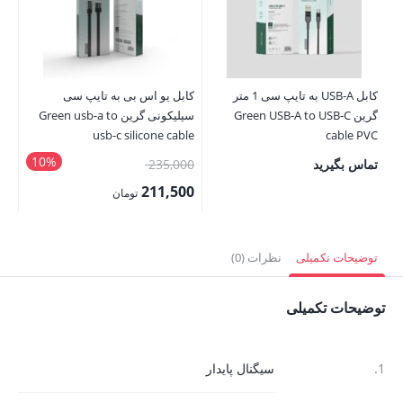
کابل USB-A به تایپ سی 1 متر
کابل یو اس بی به تایپ سی
کاب
گرین Green USB-A to USB-C
سیلیکونی گرین Green usb-a to
le
usb-c silicone cable
cable PVC
10%
قیمت
تماس بگیرید
235,000
00
اصلی:
00
211,500
تومان
235,000 تومان
قیمت
قی
بود.
فعلی:
فع
توضیحات تکمیلی
نظرات (0)
211,500 تومان.
,500
توضیحات تکمیلی
1.
سیگنال پایدار