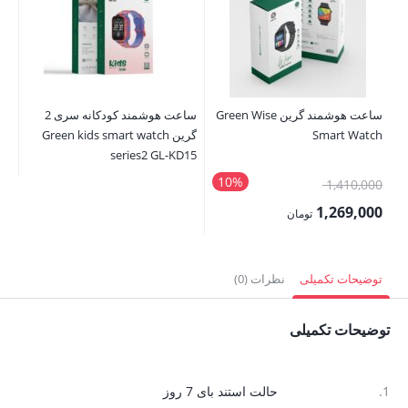
ساعت هوشمند گرین Green Wise
ساعت هوشمند کودکانه سری 2
سا
Smart Watch
گرین Green kids smart watch
rt
ch
series2 GL-KD15
10%
قیمت
00
1,410,000
اصلی:
00
1,269,000
تومان
1,410,000 تومان
قیمت
قی
بود.
فعلی:
فع
توضیحات تکمیلی
نظرات (0)
1,269,000 تومان.
,000
توضیحات تکمیلی
1.
حالت استند بای 7 روز