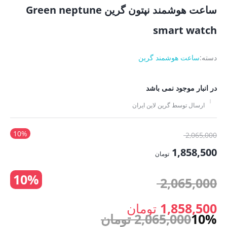
ساعت هوشمند نپتون گرین Green neptune
smart watch
دسته:
ساعت هوشمند گرین
در انبار موجود نمی باشد
ارسال توسط گرین لاین ایران
10%
قیمت
2,065,000
اصلی:
1,858,500
تومان
2,065,000 تومان
قیمت
10%
بود.
قیمت
2,065,000
فعلی:
1,858,500 تومان.
اصلی:
1,858,500
تومان
10%
2,065,000
تومان