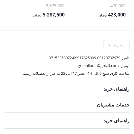
Edge15pro/15promax
قیمت
قیمت
00
5,875,000
470,000
اصلی:
اصلی:
00
5,287,500
423,000
تومان
تومان
470,000 تومان
5,875,000 تومان
قیمت
قیمت
قی
بود.
بود.
فعلی:
فعلی:
فع
423,000 تومان.
5,287,500 تومان.
,000
رفتن به بالا
تلفن
07152253072،09917825009،09120792979
ایمیل
greenlionir@gmail.com
ساعت کاری صبح 9 الی 14- عصر 17 الی 22 به غیر از تعطیلات رسمی
راهنمای خرید
خدمات مشتریان
راهنمای خرید