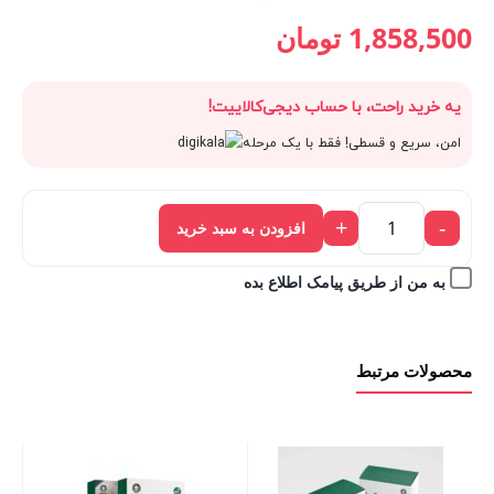
قیمت
2,065,000 تومان
قیمت
قیمت
1,858,500
تومان
فعلی:
بود.
اصلی:
فعلی:
یه خرید راحت، با حساب دیجی‌کالاییت!
1,858,500 تومان.
2,065,000 تومان
1,858,500 تومان.
امن، سریع و قسطی! فقط با یک مرحله
بود.
+
-
افزودن به سبد خرید
به من از طریق پیامک اطلاع بده
محصولات مرتبط