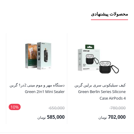
محصولات پیشنهادی
کیف سیلیکونی سری برلین گرین
دستگاه مهر و موم مینی 2در1 گرین
ro
Green 2In1 Mini Sealer
Green Berlin Series Silicone
Case AirPods 4
10%
قیمت
قیمت
00
650,000
780,000
اصلی:
اصلی:
00
585,000
702,000
تومان
تومان
780,000 تومان
650,000 تومان
قیمت
قیمت
قی
بود.
بود.
فعلی:
فعلی:
فع