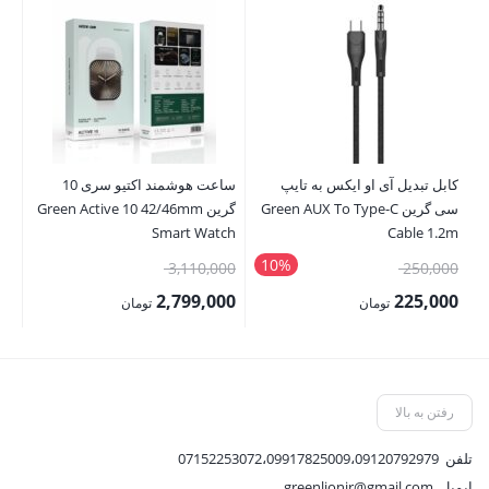
کابل تبدیل آی او ایکس به تایپ
ساعت هوشمند اکتیو سری 10
چا
سی گرین Green AUX To Type-C
گرین Green Active 10 42/46mm
nt
Smart Watch
Cable 1.2m
10%
قیمت
قیمت
00
3,110,000
250,000
اصلی:
اصلی:
00
2,799,000
225,000
تومان
تومان
250,000 تومان
3,110,000 تومان
قیمت
قیمت
قی
بود.
بود.
فعلی:
فعلی:
فع
225,000 تومان.
2,799,000 تومان.
,500
رفتن به بالا
تلفن
07152253072،09917825009،09120792979
ایمیل
greenlionir@gmail.com