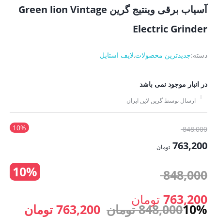
آسیاب برقی وینتیج گرین Green lion Vintage
Electric Grinder
دسته:
جدیدترین محصولات
,
لایف استایل
در انبار موجود نمی باشد
ارسال توسط گرین لاین ایران
10%
قیمت
848,000
اصلی:
763,200
تومان
848,000 تومان
قیمت
10%
بود.
قیمت
848,000
فعلی:
763,200 تومان.
اصلی:
763,200
تومان
قیمت
قیمت
10%
848,000
تومان
763,200
تومان