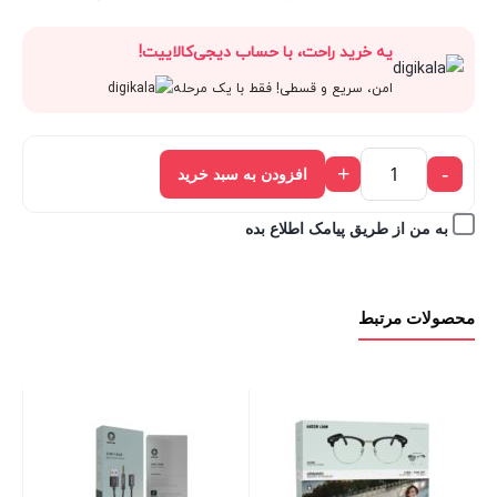
قیمت
848,000 تومان
اصلی:
فعلی:
یه خرید راحت، با حساب دیجی‌کالاییت!
فعلی:
بود.
848,000 تومان
763,200 
امن، سریع و قسطی! فقط با یک مرحله
763,200 تومان.
بود.
+
-
افزودن به سبد خرید
به من از طریق پیامک اطلاع بده
محصولات مرتبط
ch