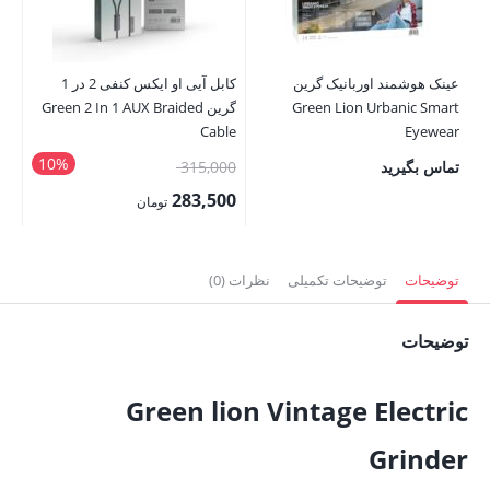
00
00
قی
عینک هوشمند اوربانیک گرین
کابل آیی او ایکس کنفی 2 در 1
فع
Green Lion Urbanic Smart
گرین Green 2 In 1 AUX Braided
,000
Cable
Eyewear
10%
قیمت
تماس بگیرید
315,000
اصلی:
283,500
تومان
315,000 تومان
قیمت
بود.
فعلی:
توضیحات
توضیحات تکمیلی
نظرات (0)
283,500 تومان.
توضیحات
Green lion Vintage Electric
Grinder