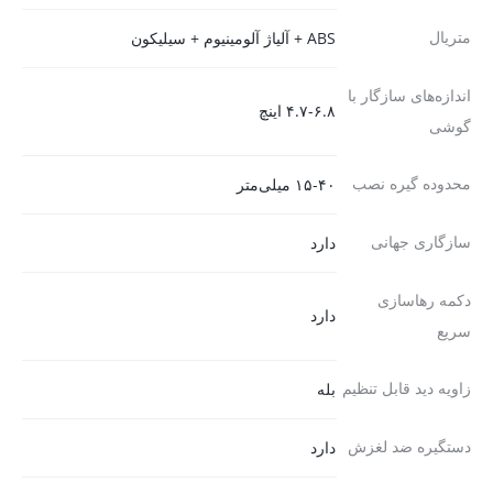
متریال
ABS + آلیاژ آلومینیوم + سیلیکون
اندازه‌های سازگار با
۴.۷-۶.۸ اینچ
گوشی
محدوده گیره نصب
۱۵-۴۰ میلی‌متر
سازگاری جهانی
دارد
دکمه رهاسازی
دارد
سریع
زاویه دید قابل تنظیم
بله
دستگیره ضد لغزش
دارد