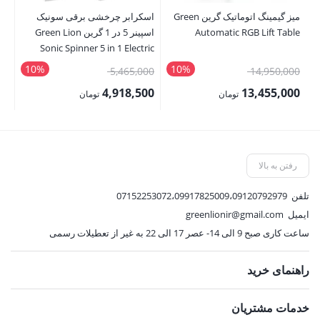
میز گیمینگ اتوماتیک گرین Green
اسکرابر چرخشی برقی سونیک
Automatic RGB Lift Table
اسپینر 5 در 1 گرین Green Lion
2m
Sonic Spinner 5 in 1 Electric
Spin Scrubber
10%
10%
قیمت
قیمت
00
5,465,000
14,950,000
اصلی:
اصلی:
00
4,918,500
13,455,000
تومان
تومان
14,950,000 تومان
5,465,000 تومان
قیمت
قیمت
قی
بود.
بود.
فعلی:
فعلی:
فع
13,455,000 تومان.
4,918,500 تومان.
,000
رفتن به بالا
تلفن
07152253072،09917825009،09120792979
ایمیل
greenlionir@gmail.com
ساعت کاری صبح 9 الی 14- عصر 17 الی 22 به غیر از تعطیلات رسمی
راهنمای خرید
خدمات مشتریان