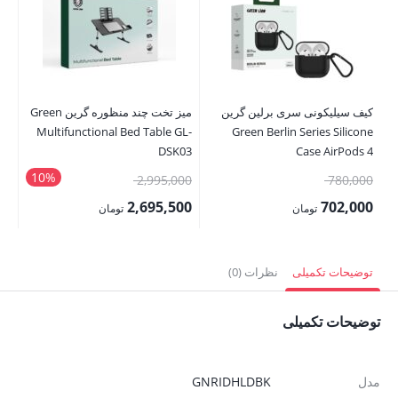
کیف سیلیکونی سری برلین گرین
میز تخت چند منظوره گرین Green
سان
me
Multifunctional Bed Table GL-
Green Berlin Series Silicone
ar
DSK03
Case AirPods 4
10%
قیمت
قیمت
00
2,995,000
780,000
اصلی:
اصلی:
00
2,695,500
702,000
تومان
تومان
780,000 تومان
2,995,000 تومان
قیمت
قیمت
قی
بود.
بود.
فعلی:
فعلی:
فع
توضیحات تکمیلی
نظرات (0)
702,000 تومان.
2,695,500 تومان.
,000
توضیحات تکمیلی
مدل
GNRIDHLDBK