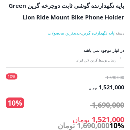
پایه نگهدارنده گوشی ثابت دوچرخه گرین Green
Lion Ride Mount Bike Phone Holder
دسته:
پایه نگهدارنده گرین
,
جدیدترین محصولات
در انبار موجود نمی باشد
ارسال توسط گرین لاین ایران
10%
قیمت
1,690,000
اصلی:
1,521,000
تومان
1,690,000 تومان
قیمت
10%
بود.
قیمت
1,690,000
فعلی:
1,521,000 تومان.
اصلی:
1,521,000
تومان
10%
1,690,000
تومان