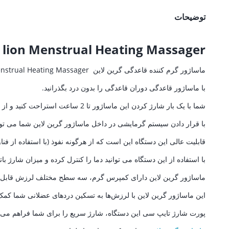
توضیحات
 lion Menstrual Heating Massager
ماساژور گرم کننده قاعدگی گرین لاین Green lion Menstrual Heating Massager ،گزینه ای عالی برای تسکین درد هایتان در دوران قاعدگی
با ماساژور قاعدگی دوران قاعدگی را بدون درد بگذرانید.
شما با یک بار شارژ کردن این ماساژور تا 2 ساعت استراحت کنید و از گرمایش این دستگاه لذت ببرید.
با قرار دادن سیستم گرمایشی در داخل ماساژور گرین لاین شما می توانید بدن خود 
قابلیت عالی این دستگاه این است که از هرگونه نفوذ (با استفاده از فن
با استفاده از این دستگاه می توانید دما را کنترل کرده و میزان شارژ 
ماساژور گرین لاین دارای کمپرس گرم، سه سطح مختلف لرزش قابل تنظیم است که شامل 50، 55 و 60 درجه سانتیگراد می‌ باشد، می‌توانید
این ماساژور گرین لاین با لرزش‌ها به تسکین دردهای عضلانی شما کمک 
پورت شارژ تایپ سی این دستگاه، شارژ سریع را برای شما فراهم می 