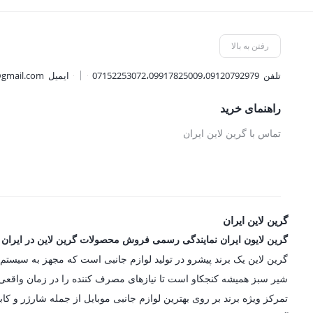
بود.
فعلی:
فعلی:
949,500 تومان.
355,500 توم
رفتن به بالا
تلفن
07152253072،09917825009،09120792979
ایمیل
@gmail.com
راهنمای خرید
تماس با گرین لاین ایران
گرین لاین ایران
گرین لایون ایران نمایندگی رسمی فروش محصولات گرین لاین در ایران
شیر سبز همیشه کنجکاو است تا نیازهای مصرف کننده را در زمان واقعی در
تمرکز ویژه برند بر روی بهترین لوازم جانبی موبایل از جمله شارژر و کاب