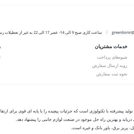
بود.
ان.
ugh
99,000
greenlionir
ساعت کاری صبح 9 الی 14- عصر 17 الی 22 به غیر از تعطیلات رسمی
خدمات مشتریان
ر
شیوه‌های پرداخت
ت
رویه ارسال سفارش
نحوه ثبت سفارش
یابد و بهترین راه حل موجود در صنعت لوازم جانبی را پیشنهاد دهد.
ل، پریز برق، پاور بانک و غیره است.