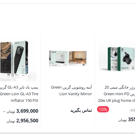
سر شارژر خانگی مینی 20
آینه روشویی گرین Green
پمپ باد تایر GL-A3 گ
وات گرین Green mini PD
Lion Vanity Mirror
Green Lion GL-A3 Tire
Inflator 150 PSI
20w UK plug home c
10%
قیمت
39
تماس بگیرید
3,699,000
–
تومان
اصلی:
35
rice
تومان
2,956,500
تومان
395,000 تومان
nge: