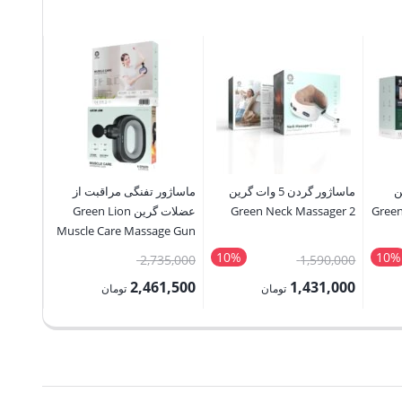
پد گرم 
strual
ng Pad
90,000
1,000
قیمت
ن
ماساژور گردن 5 وات گرین
ماساژور تفنگی مراقبت از
فعلی:
Green
Green Neck Massager 2
عضلات گرین Green Lion
2,871,000 ت
Muscle Care Massage Gun
10%
10%
قیمت
قیمت
2,735,000
1,590,000
اصلی:
اصلی:
2,461,500
1,431,000
تومان
تومان
4,250,000 تومان
1,590,000 تومان
2,735,000 تومان
قیمت
قیمت
بود.
بود.
فعلی:
فعلی:
1,431,000 تومان.
2,461,500 تومان.