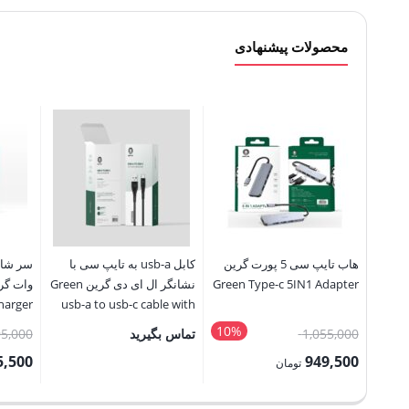
محصولات پیشنهادی
هاب تایپ سی 5 پورت گرین
کابل usb-a به تایپ سی با
Green Type-c 5IN1 Adapter
نشانگر ال ای دی گرین Green
harger
usb-a to usb-c cable with
LED indicator
10%
قیمت
1,055,000
تماس بگیرید
5,000
اصلی:
5,500
949,500
تومان
1,055,000 تومان
قیمت
قیمت