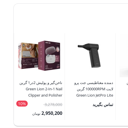
رین
دمنده مغناطیسی جت پرو
ناخن‌گیر و پولیش 2در1 گرین
ماساژور 
لایت 100000RPM گرین
Green Lion 2-In-1 Nail
ide Pro
assager
Clipper and Polisher
Green Lion JetPro Lite
Magnetic Nozzle
10%
قیمت
تماس بگیرید
3,278,000
50,000
100000RPM
اصلی:
5,000
2,950,200
P
تومان
3,278,000 تومان
ra
قیمت
قیمت