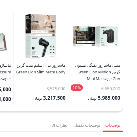
مینی ماساژور تفنگی مینیون
ماساژور بدن اسلیم میت گرین
ماساژور
گرین Green Lion Minion
Green Lion Slim Mate Body
essure
ssager
Mini Massage Gun
10%
قیمت
قیمت
3,575,000
6,650,000
5,000
اصلی:
اصلی:
3,217,500
5,985,000
تومان
تومان
1,000
6,650,000 تومان
3,575,000 تومان
قیمت
قیمت
بود.
بود.
فعلی:
فعلی:
5,985,000 تومان.
3,217,500 تومان.
توضیحات
توضیحات تکمیلی
نظرات (0)