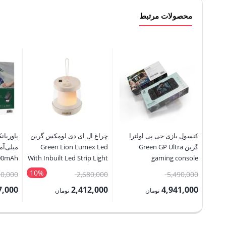
محصولات مرتبط
کنسول بازی جی پی اولترا
چراغ ال ای دی لومکس گرین
گرین Green GP Ultra
Green Lion Lumex Led
000mAh
With Inbuilt Led Strip Light
gaming console
r Bank
10%
قیمت
قیمت
30,000
2,680,000
5,490,000
اصلی:
اصلی:
7,000
2,412,000
4,941,000
تومان
تومان
5,490,000 تومان
2,680,000 تومان
قیمت
قیمت
قیمت
بود.
بود.
فعلی:
فعلی:
فعلی: