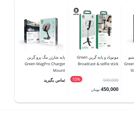
یو
مونوپاد و پایه گرین Green
پایه شارژر مگ پرو گرین
 گرین Green 9H
Broadcast & selfie stick
Green MagPro Charger
in1 360
Mount
St
ophone
G
10%
قیمت
500,000
تماس بگیرید
50,000
اصلی:
5,000
450,000
تومان
تومان
500,000 تومان
قیمت
قیمت
بود.
فعلی:
فعلی:
450,000 تومان.
5,985,000 ت