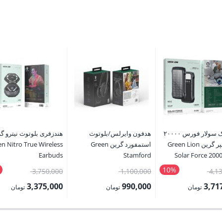
پاوربانک سولار فورس ۲۰۰۰۰
هدفون وایرلس/بلوتوث
هندزفری بلوتوث نیترو گ
میلی‌آمپر گرین Green Lion
استمفورد گرین Green
n Nitro True Wireless
Earbuds
Stamford
Solar Force 20
Wireless/Bluethooth
Powe
10%
قیمت
قیمت
قیمت
3,750,000
1,100,000
4,1
Headphon
اصلی:
اصلی:
اصلی:
3,375,000
990,000
3,71
تومان
تومان
تومان
4,130,000 تومان
1,100,000 تومان
قیمت
قیمت
بود.
بود.
بود.
فعلی:
فعلی: