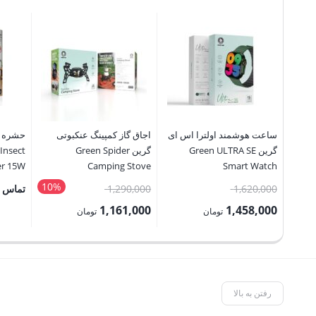
ساعت هوشمند اولترا اس ای
اجاق گاز کمپینگ عنکبوتی
گرین Green ULTRA SE
گرین Green Spider
Insect
ler 15W
Camping Stove
Smart Watch
10%
قیمت
قیمت
1,620,000
1,290,000
تماس ب
اصلی:
اصلی:
1,161,000
1,458,000
تومان
تومان
1,620,000 تومان
1,290,000 تومان
قیمت
قیمت
بود.
بود.
فعلی:
فعلی:
1,458,000 تومان.
1,161,000 تومان.
رفتن به بالا