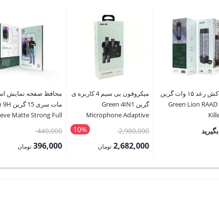
حشره کش رعد ۱۵ وات گرین
میکروفون بی سیم 4 کاربره ی
محافظ صفحه نمایش است
Green Lion RAAD 
گرین Green 4IN1
مات سری 15
eve Matte Strong Full
Microphone Adaptive
Kil
lass 15pro/15promax
Noise Reduction
10%
قیمت
قیمت
گیرید
2,980,000
440,000
اصلی:
اصلی:
396,000
2,682,000
تومان
تومان
2,980,000 تومان
440,000 
قیمت
قیمت
بود.
بود.
فعلی:
فعلی:
2,682,000 تومان.
396,000 تومان.