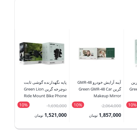
رین
آینه آرایش خودرو GMR-48
پایه نگهدارنده گوشی ثابت
صفحه کل
Gree
گرین Green GMR-48 Car
دوچرخه گرین Green Lion
board +
Ride Mount Bike Phone
Makeup Mirror
Mouse
Holder
10%
10%
10%
قیمت
قیمت
50,000
1,690,000
2,064,000
اصلی:
اصلی:
5,000
1,521,000
1,857,000
تومان
تومان
3,750,000 تومان
2,064,000 تومان
1,690,000 تومان
قیمت
قیمت
قیمت
بود.
بود.
فعلی:
فعلی:
فعلی: