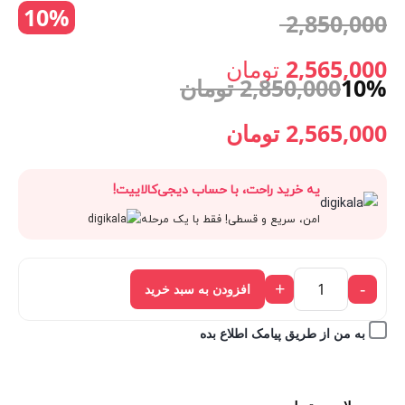
10%
قیمت
2,850,000
جوش
سرسیاه
اصلی:
2,565,000
تومان
5در1
10%
2,850,000
تومان
گرین
قیمت
2,850,000 تومان
Green
قیمت
قیمت
2,565,000
تومان
Lion
فعلی:
بود.
اصلی:
فعلی:
Blackhead
یه خرید راحت، با حساب دیجی‌کالاییت!
2,565,000 تومان.
Remover
2,850,000 تومان
2,565,000 تومان.
امن، سریع و قسطی! فقط با یک مرحله
5
in
بود.
1
+
-
افزودن به سبد خرید
Skin
Care
به من از طریق پیامک اطلاع بده
Solution
عدد