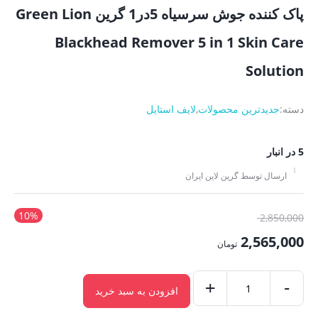
پاک کننده جوش سرسیاه 5در1 گرین Green Lion
Blackhead Remover 5 in 1 Skin Care
Solution
دسته:
جدیدترین محصولات
,
لایف استایل
5 در انبار
ارسال توسط گرین لاین ایران
10%
قیمت
2,850,000
اصلی:
2,565,000
تومان
2,850,000 تومان
قیمت
بود.
-
فعلی:
+
افزودن به سبد خرید
پاک
2,565,000 تومان.
کننده