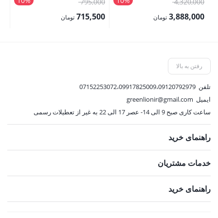
10%
10%
قیمت
قیمت
00
795,000
4,320,000
اصلی:
اصلی:
00
715,500
3,888,000
تومان
تومان
4,320,000 تومان
795,000 تومان
قیمت
قیمت
قی
بود.
بود.
فعلی:
فعلی:
فع
3,888,000 تومان.
715,500 تومان.
,000
رفتن به بالا
تلفن
07152253072،09917825009،09120792979
ایمیل
greenlionir@gmail.com
ساعت کاری صبح 9 الی 14- عصر 17 الی 22 به غیر از تعطیلات رسمی
راهنمای خرید
خدمات مشتریان
راهنمای خرید