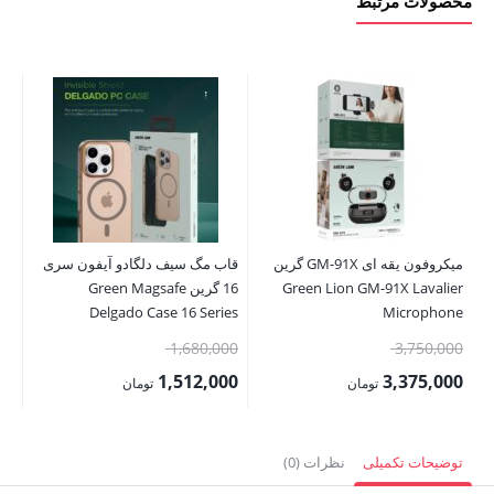
محصولات مرتبط
میکروفون یقه ای GM-91X گرین
قاب‌ مگ سیف دلگادو آیفون سری
نگ
Green Lion GM-91X Lavalier
16 گرین Green Magsafe
le
er
Delgado Case 16 Series
Microphone
قیمت
قیمت
00
1,680,000
3,750,000
اصلی:
اصلی:
00
1,512,000
3,375,000
تومان
تومان
3,750,000 تومان
1,680,000 تومان
قیمت
قیمت
قی
بود.
بود.
فعلی:
فعلی:
فع
توضیحات تکمیلی
نظرات (0)
3,375,000 تومان.
1,512,000 تومان.
,000