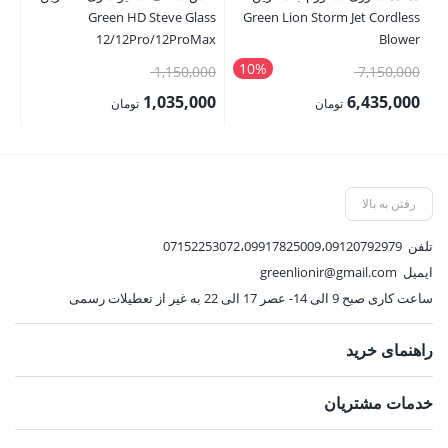
Green HD Steve Glass
Green Lion Storm Jet Cordless
nk
12/12Pro/12ProMax
Blower
10%
قیمت
قیمت
00
1,150,000
7,150,000
اصلی:
اصلی:
00
1,035,000
6,435,000
تومان
تومان
7,150,000 تومان
1,150,000 تومان
قیمت
قیمت
قی
بود.
بود.
فعلی:
فعلی:
فع
6,435,000 تومان.
1,035,000 تومان.
,000
رفتن به بالا
تلفن
07152253072،09917825009،09120792979
ایمیل
greenlionir@gmail.com
ساعت کاری صبح 9 الی 14- عصر 17 الی 22 به غیر از تعطیلات رسمی
راهنمای خرید
خدمات مشتریان