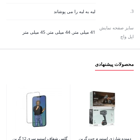
3.
لبه به لبه را می پوشاند
سایز صفحه نمایش
41 میلی متر, 44 میلی متر, 45 میلی متر
اپل واچ
محصولات پیشنهادی
دمنده شارژی استورم جت گرین
گلس شفاف استیو سری 12 گرین