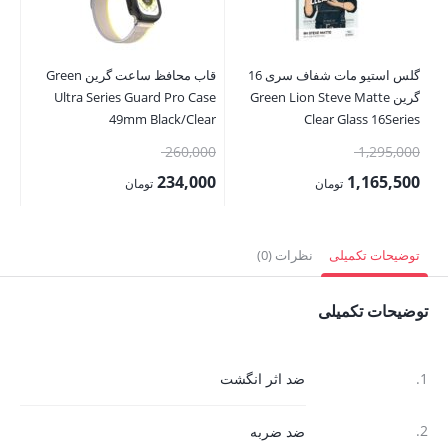
گلس استیو مات شفاف سری 16
قاب محافظ ساعت گرین Green
گل
گرین Green Lion Steve Matte
Ultra Series Guard Pro Case
ax
49mm Black/Clear
Clear Glass 16Series
قیمت
قیمت
00
260,000
1,295,000
اصلی:
اصلی:
00
234,000
1,165,500
تومان
تومان
1,295,000 تومان
260,000 تومان
قیمت
قیمت
قی
بود.
بود.
فعلی:
فعلی:
فع
توضیحات تکمیلی
نظرات (0)
1,165,500 تومان.
234,000 تومان.
,000
توضیحات تکمیلی
1.
ضد اثر انگشت
2.
ضد ضربه