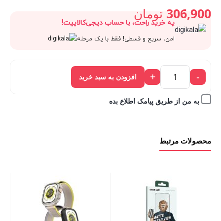
اصلی:
306,900
تومان
یه خرید راحت، با حساب دیجی‌کالاییت!
قیمت
341,000 تومان
امن، سریع و قسطی! فقط با یک مرحله
فعلی:
بود.
+
-
افزودن به سبد خرید
306,900 تومان.
به من از طریق پیامک اطلاع بده
محصولات مرتبط