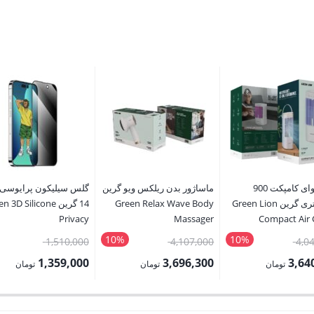
کولر هوای کامپکت 900
ماساژور بدن ریلکس ویو گرین
گلس سیلیکون پرایوسی
میلی‌لیتری گرین Green Lion
Green Relax Wave Body
14 گرین  3D Silicone
Privacy
Massager
Compact Air 
Pro/14plus/14ProMax
10%
10%
قیمت
قیمت
قیمت
1,510,000
4,107,000
4,0
اصلی:
اصلی:
اصلی:
1,359,000
3,696,300
3,64
تومان
تومان
تومان
4,045,000 تومان
4,107,000 تومان
قیمت
قیمت
بود.
بود.
بود.
فعلی:
فعلی: