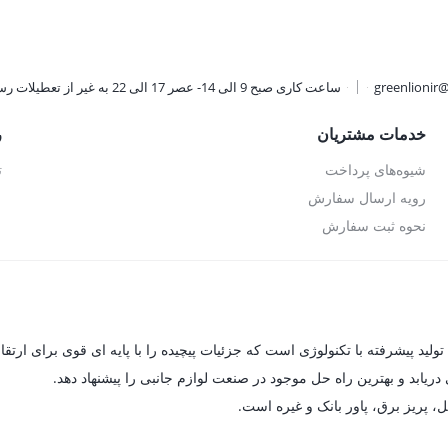
تومان.
3,696,300 تومان.
1,359,000 تومان.
greenlionir
ساعت کاری صبح 9 الی 14- عصر 17 الی 22 به غیر از تعطیلات رسمی
خدمات مشتریان
ر
شیوه‌های پرداخت
ت
رویه ارسال سفارش
نحوه ثبت سفارش
یابد و بهترین راه حل موجود در صنعت لوازم جانبی را پیشنهاد دهد.
ل، پریز برق، پاور بانک و غیره است.