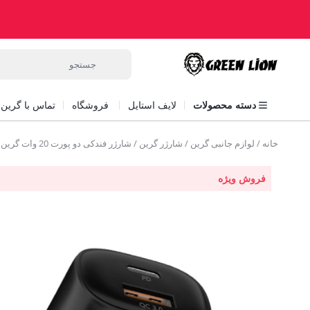
دسته محصولات
لایف استایل
فروشگاه
تماس با گرین ل
خانه
/
لوازم جانبی گرین
/
شارژر گرین
/ شارژر فندکی دو پورت 20 وات گرین Green Doul Port Car charger PD+QC3.0 GNCQC3PDBK
فروش ویژه