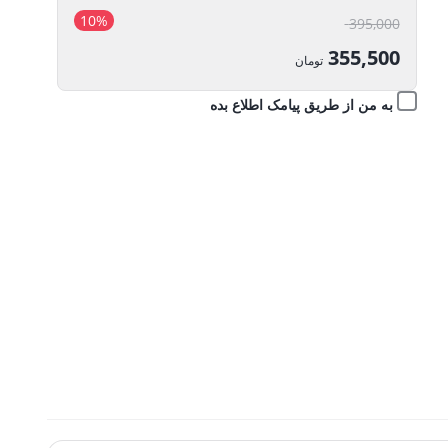
10%
قیمت
395,000
اصلی:
355,500
تومان
395,000 تومان
قیمت
به من از طریق پیامک اطلاع بده
بود.
فعلی:
355,500 تومان.