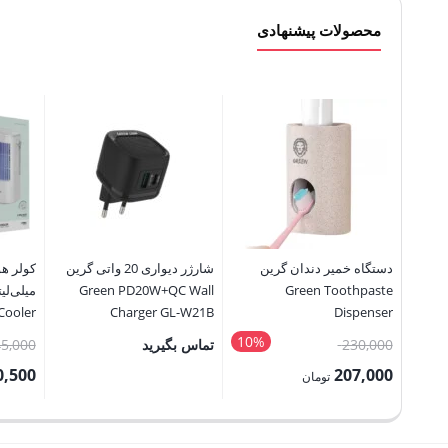
محصولات پیشنهادی
دستگاه خمیر دندان گرین
شارژر دیواری 20 واتی گرین
Green PD20W+QC Wall
Green Toothpaste
Cooler
Charger GL-W21B
Dispenser
10%
قیمت
230,000
تماس بگیرید
45,000
اصلی:
0,500
207,000
تومان
230,000 تومان
قیمت
قیمت
بود.
فعلی:
فعلی: