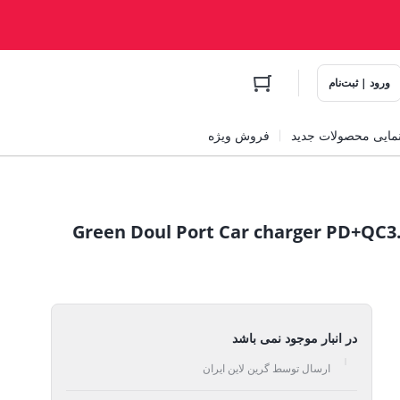
ورود | ثبت‌نام
مایی محصولات جدید
فروش ویژه
ژر فندکی دو پورت 20 وات گرین Green Doul Port Car charger PD+QC3.0
در انبار موجود نمی باشد
ارسال توسط گرین لاین ایران