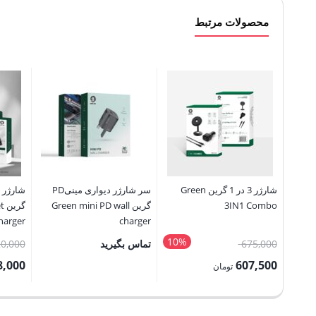
محصولات مرتبط
شارژر 3 در 1 گرین Green
سر شارژر دیواری مینیPD
3IN1 Combo
گرین Green mini PD wall
گر
harger
charger
10%
قیمت
675,000
تماس بگیرید
20,000
اصلی:
8,000
607,500
تومان
675,000 تومان
قیمت
قیمت
بود.
فعلی:
فعلی: