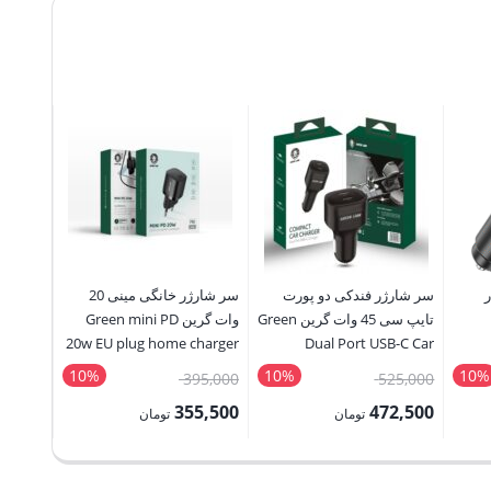
ر
سر شارژر فندکی دو پورت
سر شارژر خانگی مینی 20
تایپ سی 45 وات گرین Green
وات گرین Green mini PD
C Wall
20w EU plug home charger
Dual Port USB-C Car
SB-C To
Charger 45W
10%
10%
10%
قیمت
قیمت
525,000
395,000
تماس بگ
g Cable
اصلی:
اصلی:
355,500
472,500
تومان
تومان
تومان
525,000 تومان
395,000 تومان
قیمت
قیمت
بود.
بود.
فعلی:
فعلی: