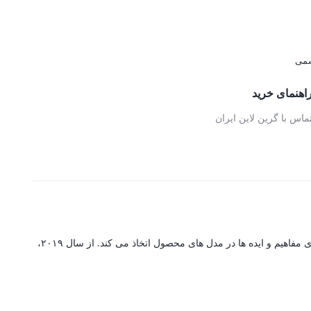
990,000 تومان.
1,035,000 تومان.
اهنمای خرید
ماس با گرین لاین ایران
گرین لاین یک برند پیشرو در تولید لوازم جانبی است که مجهز به سیستم تولید پیشرفته با تکنولوژی است که جزئیات پیچیده را با پایه ای قوی برای ارتقای مفاهیم و ایده ها در مدل های محصول اتخاذ می کند. از سال ۲۰۱۹،