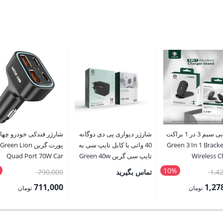
شارژر بی سیم 3 در 1 براکت
شارژر دیواری پی دی دوگانه
شارژر فندکی خودرو چها
ین Green 3 In 1 Bracket
40 واتی با کابل تایپ سی به
پورت گرین Green Lion
Wireless C
تایپ سی گرین Green 40w
Quad Port 70W Car
Charger
dual PD wall charger GL-
10%
قیمت
قیمت
1,4
تماس بگیرید
790,000
W23B
اصلی:
اصلی:
711,000
1,27
تومان
تومان
1,420,000 تومان
790,000 
قیمت
بود.
بود.
فعلی: