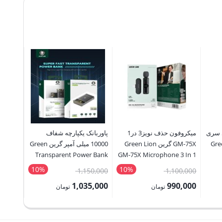
 سری
میکروفون حذف نویز3 در1
پاوربانک یکپارچه شفاف
Green
GM-75X گرین Green Lion
10000 میلی آمپر گرین Green
GL-W23A
Transparent Power Bank
GM-75X Microphone 3 In 1
10000mAh ( QC 22.5W + PD
Glass14/14
10%
10%
قیمت
قیمت
1,100,000
1,150,000
تماس بگ
20W )
اصلی:
اصلی:
1,035,000
990,000
تومان
تومان
1,510,000 تومان
1,100,000 تومان
1,150,000 تومان
قیمت
قیمت
بود.
بود.
فعلی:
فعلی: