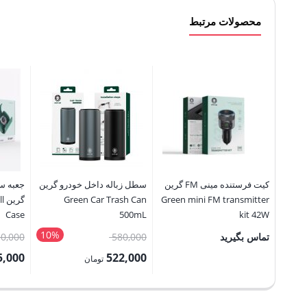
محصولات مرتبط
کیت فرستنده مینی FM گرین
سطل زباله داخل خودرو گرین
جعبه س
Green mini FM transmitter
Green Car Trash Can
گر
Case
500mL
kit 42W
10%
قیمت
تماس بگیرید
580,000
50,000
اصلی:
5,000
522,000
تومان
580,000 تومان
قیمت
قیمت
بود.
فعلی:
فعلی: