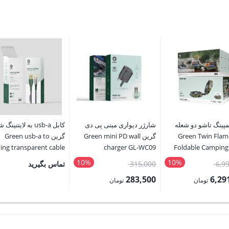
پینگ تاشو دو شعله
شارژر دیواری مینی پی دی
کابل usb-a به لایتنی
ین Green Twin Flame
گرین Green mini PD wall
گرین Green usb-a to
ning transparent cable
charger GL-WC09
Foldable Camping
10%
10%
قیمت
قیمت
6,9
315,000
تماس بگیرید
اصلی:
اصلی:
283,500
6,29
تومان
تومان
6,990,000 تومان
315,000 تومان
قیمت
بود.
بود.
فعلی:
تومان.
283,500 تومان.