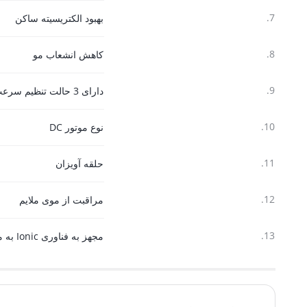
7.
بهبود الکتریسیته ساکن
8.
کاهش انشعاب مو
9.
دارای 3 حالت تنظیم سرعت و دما
10.
نوع موتور DC
11.
حلقه آویزان
12.
مراقبت از موی ملایم
13.
مجهز به فناوری Ionic به منظور حالت پذیری و درخشندگی مو