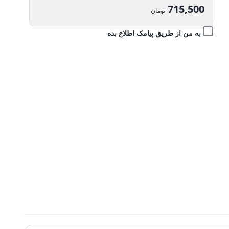
اصلی:
715,500
تومان
795,000 تومان
قیمت
به من از طریق پیامک اطلاع بده
بود.
فعلی:
715,500 تومان.