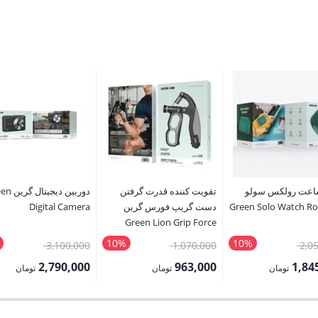
اعت رولکس سولو
تقویت کننده قدرت گرفتن
دوربین دیجی
ین Green Solo Watch Roll
دست گریپ فورس گرین
Digital Camera
Green Lion Grip Force
HandGrip Strengthener
10%
10%
قیمت
قیمت
قیمت
3,100,000
1,070,000
2,0
اصلی:
اصلی:
اصلی:
2,790,000
963,000
1,84
تومان
تومان
تومان
2,050,000 تومان
1,070,000 تومان
قیمت
قیمت
بود.
بود.
بود.
فعلی:
فعلی: