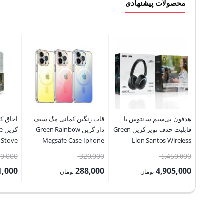
محصولات پیشنهادی
هدفون بی‌سیم سانتوس با
قاب رنگین کمانی مگ سیف
اجاق کم
قابلیت حذف نویز گرین Green
دار گرین Green Rainbow
گر
 Stove
Magsafe Case Iphone
Lion Santos Wireless
14/14Pro/14Max/14ProMax
Headphone
قیمت
قیمت
90,000
320,000
5,450,000
اصلی:
اصلی:
1,000
288,000
4,905,000
تومان
تومان
5,450,000 تومان
320,000 تومان
قیمت
قیمت
قیمت
بود.
بود.
فعلی:
فعلی:
فعلی:
4,905,000 تومان.
288,000 تومان.
6,291,000 