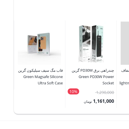
نگ شفاف
چندراهی برق PD30W گرین
قاب مگ سیف سیلیکون گرین
Lanyard
Green Magsafe Silicone
Green PD30W Power
Ultra Soft Case
Socket
light
10%
قیمت
80,000
1,290,000
اصلی:
2,000
1,161,000
تومان
1,290,000 تومان
قیمت
قیمت
بود.
فعلی:
فعلی:
1,161,000 تومان.
522,000 توما