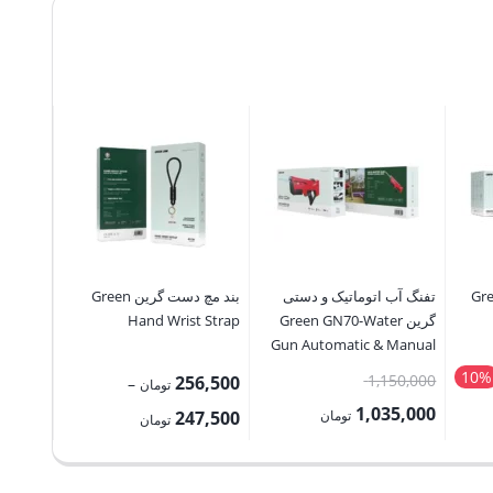
تال گرین Green
تفنگ آب اتوماتیک و دستی
بند مچ دست گرین Green
پد ماوس
گرین Green GN70-Water
Hand Wrist Strap
گری
se Pad
Gun Automatic & Manual
10%
قیمت
50,000
1,150,000
256,500
–
تومان
اصلی:
5,000
1,035,000
Price
تومان
247,500
تومان
3,100,000 تومان
1,150,000 تومان
قیمت
range:
قیمت
بود.
فعلی:
247,500 تومان
فعلی: