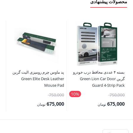
محصولات پیشنهادی
بسته ۴ عددی محافظ درب خودرو
پد ماوس چرم رومیزی الیت گرین
گرین Green Lion Car Door
Green Elite Desk Leather
Kg
Mouse Pad
Guard 4-Strip Pack
10%
قیمت
قیمت
00
750,000
750,000
اصلی:
اصلی:
00
675,000
675,000
تومان
تومان
750,000 تومان
750,000 تومان
قیمت
قیمت
قی
بود.
بود.
فعلی:
فعلی:
فع
675,000 تومان.
675,000 تومان.
,200