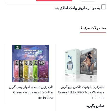
به من از طریق پیامک اطلاع بده
محصولات مرتبط
هندزفری بلوتوث فلکس پرو گرین
قاب رزین 3 بعدی آکواریومی گرین
rd
Green -happiness 3D Glitter
Green FELEX PRO True Wireless
Resin Case
Earbuds
14/14max/14pro/14pro max
تماس بگیرید
تم