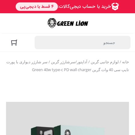
خانه
/
لوازم جانبی گرین
/
آداپتور/سرشارژر گرین
/ سر شارژر دیواری با پورت
تایپ سی 40 وات گرین Green 40w type-c PD wall charger