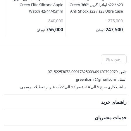
s22 / s23 اولترا گرین Green 360°
Green Elite Silicone Apple
-C
3m
Watch 42/44/45mm
Anti Shock s22 / s23 Ultra Case
قیمت
قیمت
00
840,000
275,000
اصلی:
اصلی:
00
756,000
247,500
تومان
تومان
275,000 تومان
840,000 تومان
قیمت
قیمت
قی
بود.
بود.
فعلی:
فعلی:
فع
247,500 تومان.
756,000 تومان.
,000
رفتن به بالا
تلفن
07152253072،09917825009،09120792979
ایمیل
greenlionir@gmail.com
ساعت کاری صبح 9 الی 14- عصر 17 الی 22 به غیر از تعطیلات رسمی
راهنمای خرید
خدمات مشتریان