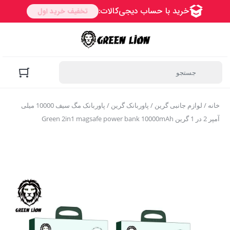
خانه
/
لوازم جانبی گرین
/
پاوربانک گرین
/ پاوربانک مگ سیف 10000 میلی
آمپر 2 در 1 گرین Green 2in1 magsafe power bank 10000mAh