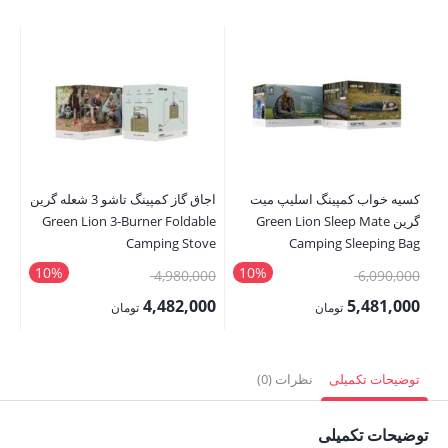
کسیه خواب کمپینگ اسلیپ میت
اجاق گاز کمپینگ تاشو 3 شعله گرین
گرین Green Lion Sleep Mate
Green Lion 3-Burner Foldable
det
Camping Stove
Camping Sleeping Bag
10%
10%
قیمت
قیمت
00
4,980,000
6,090,000
اصلی:
اصلی:
00
4,482,000
5,481,000
تومان
تومان
6,090,000 تومان
4,980,000 تومان
قیمت
قیمت
قی
بود.
بود.
فعلی:
فعلی:
فع
توضیحات تکمیلی
نظرات (0)
5,481,000 تومان.
4,482,000 تومان.
,000
توضیحات تکمیلی