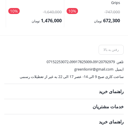
Ah
Grips
nk
10%
10%
قیمت
قیمت
00
1,640,000
747,000
اصلی:
اصلی:
00
1,476,000
672,300
تومان
تومان
747,000 تومان
1,640,000 تومان
قیمت
قیمت
قی
بود.
بود.
فعلی:
فعلی:
فع
672,300 تومان.
1,476,000 تومان.
,500
رفتن به بالا
تلفن
07152253072،09917825009،09120792979
ایمیل
greenlionir@gmail.com
ساعت کاری صبح 9 الی 14- عصر 17 الی 22 به غیر از تعطیلات رسمی
راهنمای خرید
خدمات مشتریان
راهنمای خرید