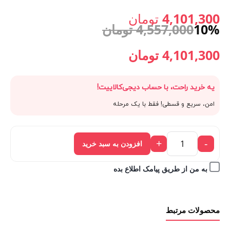
گرین
اصلی:
4,101,300
تومان
Green
10%
4,557,000
تومان
10IN1
قیمت
4,557,000 تومان
Camping
قیمت
قیمت
4,101,300
تومان
Cookware
فعلی:
بود.
اصلی:
فعلی:
عدد
یه خرید راحت، با حساب دیجی‌کالاییت!
4,101,300 تومان.
4,557,000 تومان
4,101,300 تومان.
امن، سریع و قسطی! فقط با یک مرحله
بود.
+
-
افزودن به سبد خرید
به من از طریق پیامک اطلاع بده
محصولات مرتبط