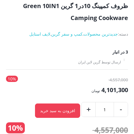
ظروف کمپینگ 10در1 گرین Green 10IN1
Camping Cookware
دسته:
جدیدترین محصولات
,
کمپ و سفر گرین
,
لایف استایل
3 در انبار
ارسال توسط گرین لاین ایران
10%
قیمت
4,557,000
اصلی:
4,101,300
تومان
4,557,000 تومان
قیمت
بود.
-
فعلی:
+
افزودن به سبد خرید
ظروف
4,101,300 تومان.
کمپینگ
10%
قیمت
4,557,000
10در1