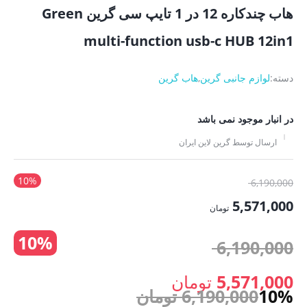
هاب چندکاره 12 در 1 تایپ سی گرین Green
multi-function usb-c HUB 12in1
دسته:
لوازم جانبی گرین
,
هاب گرین
در انبار موجود نمی باشد
ارسال توسط گرین لاین ایران
10%
قیمت
6,190,000
اصلی:
5,571,000
تومان
6,190,000 تومان
قیمت
10%
بود.
قیمت
6,190,000
فعلی:
5,571,000 تومان.
اصلی:
5,571,000
تومان
10%
6,190,000
تومان