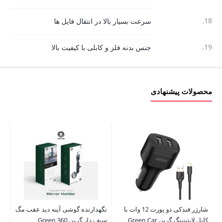
18.
سرعت بسیار بالا در انتقال فایل ها
19.
جنس بدنه فلز و کابلی با کیفیت بالا
محصولات پیشنهادی
شارژر فندکی دو پورت 12 وات با
نگهدارنده گوشی آینه دید عقب مگ
کابل لایتینینگ گرین Green Car
سیف دار گرین Green 360
wer