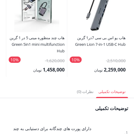
هاب یو اس بی سی 7در1 گرین
هاب چند منظوره مینی 5 در 1 گرین
B-
Green 5in1 mini multifunction
Green Lion 7-in-1 USB-C Hub
ub
Hub
10%
10%
قیمت
قیمت
00
1,620,000
2,510,000
اصلی:
اصلی:
00
1,458,000
2,259,000
تومان
تومان
2,510,000 تومان
1,620,000 تومان
قیمت
قیمت
قی
بود.
بود.
فعلی:
فعلی:
فع
توضیحات تکمیلی
نظرات (0)
2,259,000 تومان.
1,458,000 تومان.
,000
توضیحات تکمیلی
دارای پورت های چندگانه برای دستیابی به چند
1.