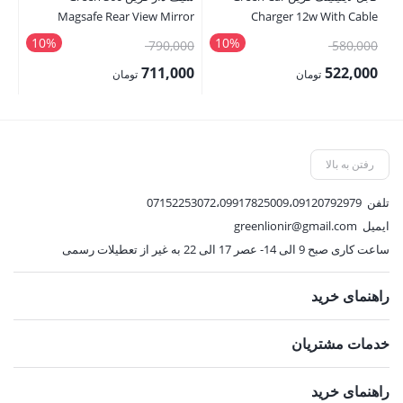
Magsafe Rear View Mirror
Charger 12w With Cable
Phone Holder
Lightning
10%
10%
قیمت
قیمت
00
790,000
580,000
اصلی:
اصلی:
00
711,000
522,000
تومان
تومان
580,000 تومان
790,000 تومان
قیمت
قیمت
قی
بود.
بود.
فعلی:
فعلی:
فع
522,000 تومان.
711,000 تومان.
,000
رفتن به بالا
تلفن
07152253072،09917825009،09120792979
ایمیل
greenlionir@gmail.com
ساعت کاری صبح 9 الی 14- عصر 17 الی 22 به غیر از تعطیلات رسمی
راهنمای خرید
خدمات مشتریان
راهنمای خرید