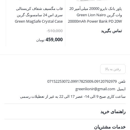
پاور بانک نایرو 20000 میلی‌آمپر 20
قاب مگسیف شفاف کریستالی
سا
وات گرین Green Lion Nairo
سری اس 24 سامسونگ گرین
rt
ch
Green MagSafe Crystal Case
20000mAh Power Bank PD 20W
Samsung S24 Series
قیمت
تماس بگیرید
510,000
00
اصلی:
00
459,000
تومان
510,000 تومان
قیمت
قی
بود.
فعلی:
فع
459,000 تومان.
,000
رفتن به بالا
تلفن
07152253072،09917825009،09120792979
ایمیل
greenlionir@gmail.com
ساعت کاری صبح 9 الی 14- عصر 17 الی 22 به غیر از تعطیلات رسمی
راهنمای خرید
خدمات مشتریان