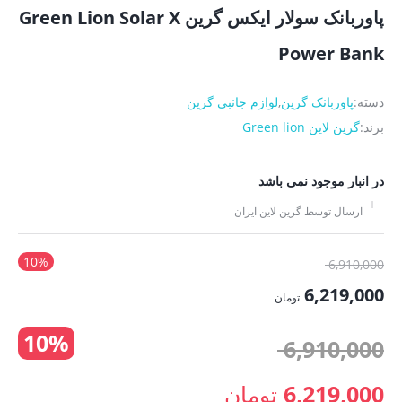
پاوربانک سولار ایکس گرین Green Lion Solar X
Power Bank
دسته:
پاوربانک گرین
,
لوازم جانبی گرین
برند:
گرین لاین Green lion
در انبار موجود نمی باشد
ارسال توسط گرین لاین ایران
10%
قیمت
6,910,000
اصلی:
6,219,000
تومان
6,910,000 تومان
قیمت
10%
بود.
قیمت
6,910,000
فعلی:
6,219,000 تومان.
اصلی:
6,219,000
تومان