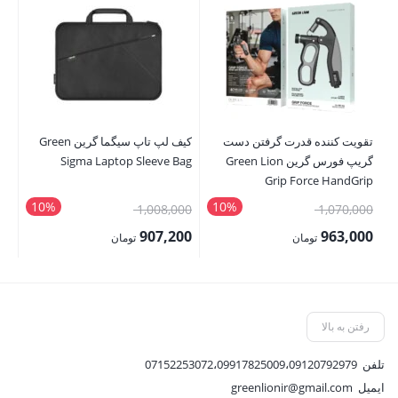
تقویت کننده قدرت گرفتن دست
کیف لپ تاپ سیگما گرین Green
محا
گریپ فورس گرین Green Lion
Sigma Laptop Sleeve Bag
ro
ax
Grip Force HandGrip
Strengthener
10%
10%
قیمت
قیمت
00
1,008,000
1,070,000
اصلی:
اصلی:
00
907,200
963,000
تومان
تومان
1,070,000 تومان
1,008,000 تومان
قیمت
قیمت
قی
بود.
بود.
فعلی:
فعلی:
فع
963,000 تومان.
907,200 تومان.
,000
رفتن به بالا
تلفن
07152253072،09917825009،09120792979
ایمیل
greenlionir@gmail.com