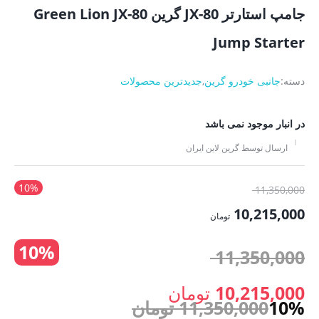
جامپ استارتر JX-80 گرین Green Lion JX-80
Jump Starter
دسته:
جانبی خودرو گرین
,
جدیدترین محصولات
در انبار موجود نمی باشد
ارسال توسط گرین لاین ایران
10%
قیمت
11,350,000
اصلی:
10,215,000
تومان
11,350,000 تومان
قیمت
10%
بود.
قیمت
11,350,000
فعلی:
10,215,000 تومان.
اصلی:
10,215,000
تومان
10%
11,350,000
تومان