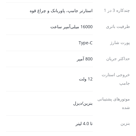
چندکاره 3 در 1
استارتر جامپ، پاوربانک و چراغ قوه
ظرفیت باتری
16000 میلی‌آمپر ساعت
پورت شارژ
حداکثر جریان
800 آمپر
خروجی استارت
12 ولت
جامپ
موتورهای پشتیبانی
بنزین/دیزل
شده
بنزین
تا 4.0 لیتر