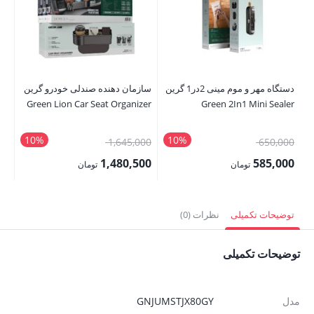
دستگاه مهر و موم مینی 2در1 گرین
سازمان دهنده صندلی خودرو گرین
هد
Green Lion Car Seat Organizer
Green 2In1 Mini Sealer
es
10%
10%
قیمت
قیمت
00
1,645,000
650,000
اصلی:
اصلی:
00
1,480,500
585,000
تومان
تومان
650,000 تومان
1,645,000 تومان
قیمت
قیمت
قی
بود.
بود.
فعلی:
فعلی:
فع
توضیحات تکمیلی
نظرات (0)
585,000 تومان.
1,480,500 تومان.
,000
توضیحات تکمیلی
مدل
GNJUMSTJX80GY