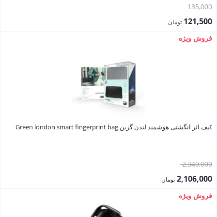
قیمت
135,000
اصلی:
121,500
تومان
135,000 تومان
قیمت
فروش ویژه
بود.
فعلی:
121,500 تومان.
کیف اثر انگشتی هوشمند لندن گرین Green london smart fingerprint bag
قیمت
2,340,000
اصلی:
2,106,000
تومان
2,340,000 تومان
قیمت
فروش ویژه
بود.
فعلی: