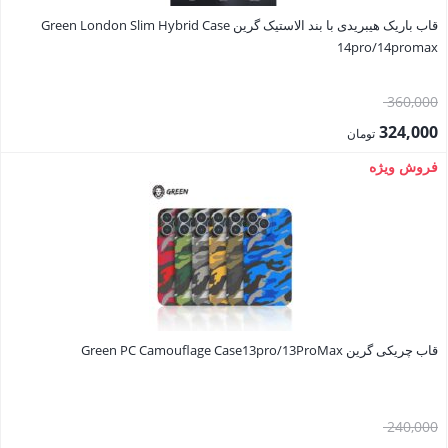
قاب باریک هیبریدی با بند الاستیک گرین Green London Slim Hybrid Case
14pro/14promax
قیمت
360,000
اصلی:
324,000
تومان
360,000 تومان
قیمت
فروش ویژه
بود.
فعلی:
324,000 تومان.
قاب چریکی گرین Green PC Camouflage Case13pro/13ProMax
قیمت
240,000