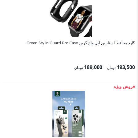
2,106,000 تومان.
گارد محافظ استایلین اپل واچ گرین Green Stylin Guard Pro Case
Price
189,000
193,500
–
تومان
تومان
range:
189,000 تومان
فروش ویژه
through
193,500 تومان