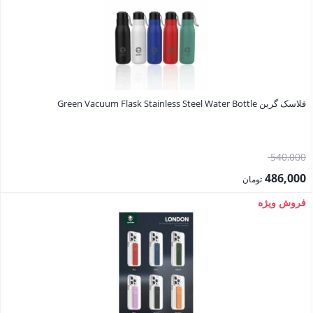
فلاسک گرین Green Vacuum Flask Stainless Steel Water Bottle
قیمت
540,000
اصلی:
486,000
تومان
540,000 تومان
قیمت
فروش ویژه
بود.
فعلی:
486,000 تومان.