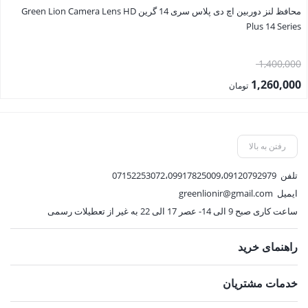
محافظ لنز دوربین اچ دی پلاس سری 14 گرین Green Lion Camera Lens HD
Plus 14 Series
قیمت
1,400,000
اصلی:
1,260,000
تومان
1,400,000 تومان
قیمت
بود.
فعلی:
1,260,000 تومان.
رفتن به بالا
تلفن
07152253072،09917825009،09120792979
ایمیل
greenlionir@gmail.com
ساعت کاری صبح 9 الی 14- عصر 17 الی 22 به غیر از تعطیلات رسمی
راهنمای خرید
خدمات مشتریان