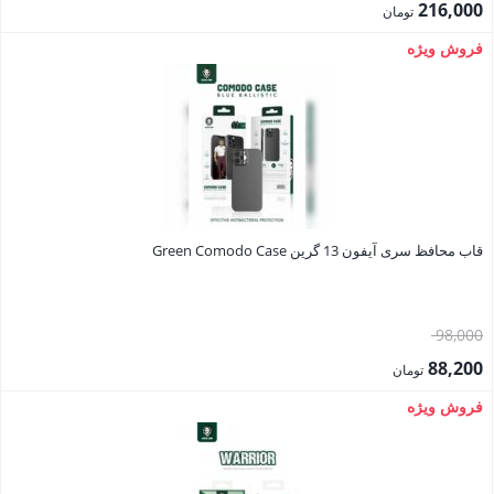
اصلی:
216,000
تومان
240,000 تومان
قیمت
فروش ویژه
بود.
فعلی:
216,000 تومان.
قاب محافظ سری آیفون 13 گرین Green Comodo Case
قیمت
98,000
اصلی:
88,200
تومان
98,000 تومان
قیمت
فروش ویژه
بود.
فعلی:
88,200 تومان.