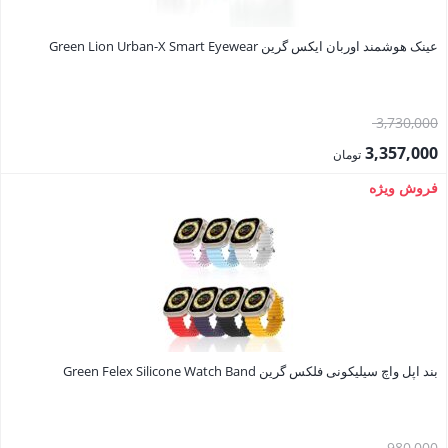
عینک هوشمند اوربان ایکس گرین Green Lion Urban-X Smart Eyewear
قیمت
3,730,000
اصلی:
3,357,000
تومان
3,730,000 تومان
قیمت
فروش ویژه
بود.
فعلی:
3,357,000 تومان.
بند اپل واچ سیلیکونی فلکس گرین Green Felex Silicone Watch Band
قیمت
980,000