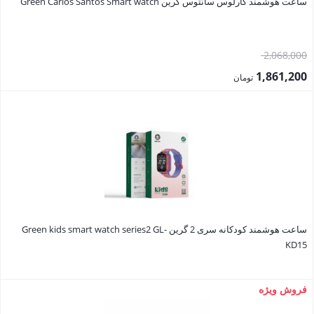
ساعت هوشمند کارلوس سانتوس گرین Green Carlos Santos Smart watch
قیمت
2,068,000
اصلی:
1,861,200
تومان
2,068,000 تومان
قیمت
بود.
فعلی:
1,861,200 تومان.
ساعت هوشمند کودکانه سری 2 گرین Green kids smart watch series2 GL-
KD15
فروش ویژه