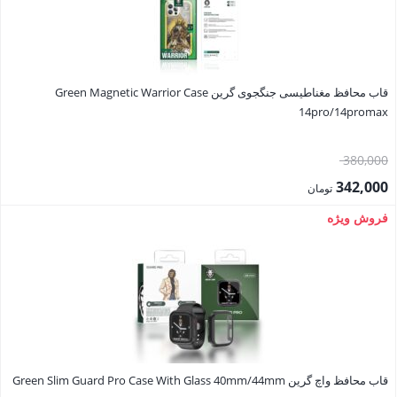
قاب محافظ مغناطیسی جنگجوی گرین Green Magnetic Warrior Case
14pro/14promax
قیمت
380,000
اصلی:
342,000
تومان
380,000 تومان
قیمت
فروش ویژه
بود.
فعلی:
342,000 تومان.
قاب محافظ واچ گرین Green Slim Guard Pro Case With Glass 40mm/44mm