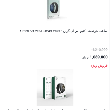
ساعت هوشمند اکتیو اس ای گرین Green Active SE Smart Watch
قیمت
1,210,000
اصلی:
1,089,000
تومان
1,210,000 تومان
قیمت
فروش ویژه
بود.
فعلی:
1,089,000 تومان.