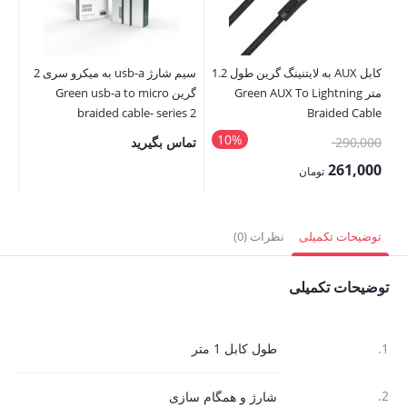
کابل AUX به لایتنینگ گرین طول 1.2
سیم شارژ usb-a به میکرو سری 2
کاب
متر Green AUX To Lightning
گرین Green usb-a to micro
to
braided cable- series 2
Braided Cable
ng
10%
قیمت
290,000
تماس بگیرید
00
اصلی:
00
261,000
تومان
290,000 تومان
قیمت
قی
بود.
فعلی:
فع
توضیحات تکمیلی
نظرات (0)
261,000 تومان.
,000
توضیحات تکمیلی
1.
طول کابل 1 متر
2.
شارژ و همگام سازی