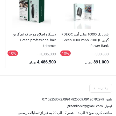
پاوربانک 10000 میلی آمپر PD&QC
دستگاه اصلاح مو حرفه ای گرین
محا
گرین Green 10000mAh PD&QC
Green professional hair
p 7
trimmer
Power Bank
10%
10%
قیمت
قیمت
00
4,985,000
990,000
اصلی:
اصلی:
00
4,486,500
891,000
تومان
تومان
990,000 تومان
4,985,000 تومان
قیمت
قیمت
قی
بود.
بود.
فعلی:
فعلی:
فع
891,000 تومان.
4,486,500 تومان.
,500
رفتن به بالا
تلفن
07152253072،09917825009،09120792979
ایمیل
greenlionir@gmail.com
ساعت کاری صبح 9 الی 14- عصر 17 الی 22 به غیر از تعطیلات رسمی