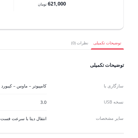
بود.
اصلی:
621,000
فعلی:
فعلی:
تومان
690,000 تومان
103,500 تومان.
قیمت
364,500 توم
بود.
فعلی:
621,000 تومان.
توضیحات تکمیلی
نظرات (0)
توضیحات تکمیلی
سازگاری با
کامپیوتر – ماوس – کیبورد –
نسخه USB
3.0
سایر مشخصات
انتقال دیتا با سرعت فست