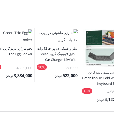
شارژر فندکی دو پورت 12 وات
تخم مرغ
با کابل لایتینینگ گرین Green
Trio Egg Cooker
Car Charger 12w With
Cable Lightning
10%
قیمت
قیمت
4,260,000
580,000
 بی سیم تاشو گرین
اصلی:
اصلی:
3,834,000
522,000
تومان
تومان
Green lion Tri-Fold W
580,000 تومان
قیمت
قیمت
Keyboard S
بود.
بود.
فعلی:
فعلی:
10%
قیمت
4,5
522,000 تومان.
3,834,000 تومان.
اصلی:
4,12
تومان
4,580,000 تومان
بود.