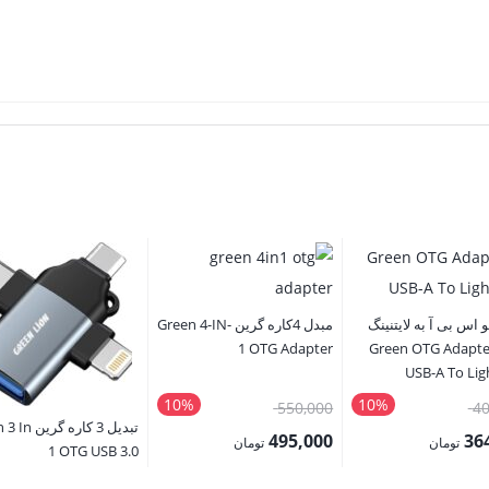
و اس بی آ به لایتنینگ
مبدل 4کاره گرین Green 4-IN-
ین Green OTG Adapter
1 OTG Adapter
USB-A To Lig
10%
10%
قیمت
قیمت
550,000
40
تبدیل 3 کاره گ
اصلی:
اصلی:
495,000
36
تومان
تومان
1 OTG USB 3.0
405,000 تومان
550,000 تومان
قیمت