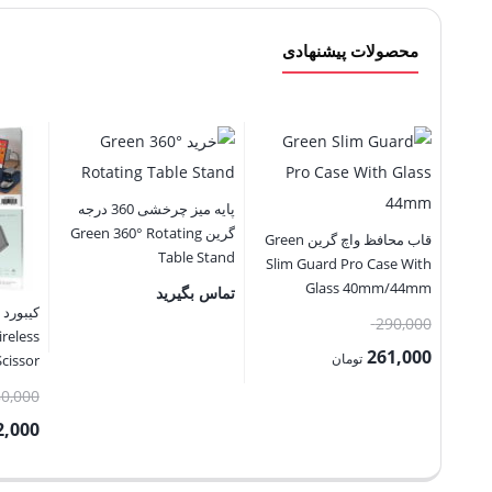
محصولات پیشنهادی
پایه میز چرخشی 360 درجه
گرین Green 360° Rotating
قاب محافظ واچ گرین Green
Table Stand
Slim Guard Pro Case With
Glass 40mm/44mm
تماس بگیرید
کیبورد
قیمت
290,000
ireless
اصلی:
261,000
تومان
cissor
290,000 تومان
قیمت
80,000
بود.
فعلی:
2,000
261,000 تومان.
قیمت
فعلی: