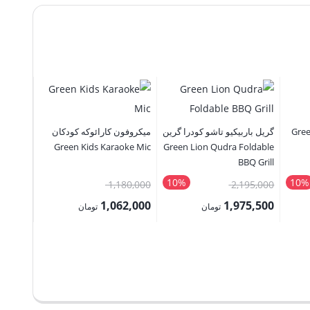
UX pvc
 پز تریو گرین Green
گریل باربیکیو تاشو کودرا گرین
میکروفون کارائوکه کودکان
cable
Green Kids Karaoke Mic
Green Lion Qudra Foldable
BBQ Grill
96,000
10%
10%
قیمت
قیمت
1,180,000
2,195,000
6,400
اصلی:
اصلی:
1,062,000
1,975,500
قیمت
تومان
تومان
4,260,000 تومان
2,195,000 تومان
1,180,000 تومان
قیمت
قیمت
فعلی:
بود.
بود.
فعلی:
فعلی:
176,400 توما
1,975,500 تومان.
1,062,000 تومان.