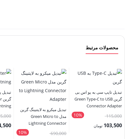
محصولات مرتبط
تبدیل تایپ سی به یو اس بی
تبدیل ی
گرین Green Type-C to USB
گر
htning
Connector Adapter
تبدیل میکرو به لایتنینگ گرین
10%
قیمت
5,000
115,000
مدل Green Micro to
Lightning Connector
اصلی:
4,500
103,500
تومان
Adapter
10%
115,000 تومان
قیمت
690,000
قیمت
قیمت