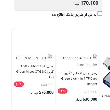
اصلی:
170,100
تومان
189,000 تومان
قیمت
به من از طریق پیامک اطلاع بده
بود.
فعلی:
170,100 تومان.
مبدل Micro USB به USB
گرین Green Micro OTG 3.0
رم ریدر تی اف 4در1 گرین
USB
Green Lion 4 in 1 TF Card
Reader
10%
قیمت
640,000
 USB-A
10%
قیمت
اصلی:
700,000
576,000
تومان
رین Green 3 In
 USB-C
اصلی:
640,000 تومان
50,000
630,000
قیمت
تومان
700,000 تومان
بود.
5,000
قیمت
فعلی: