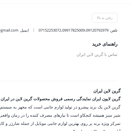
4,122,000 
رفتن به بالا
تلفن
07152253072،09917825009،09120792979
ایمیل
@gmail.com
راهنمای خرید
تماس با گرین لاین ایران
گرین لاین ایران
گرین لایون ایران نمایندگی رسمی فروش محصولات گرین لاین در ایران
شیر سبز همیشه کنجکاو است تا نیازهای مصرف کننده را در زمان واقعی در
تمرکز ویژه برند بر روی بهترین لوازم جانبی موبایل از جمله شارژر و کاب