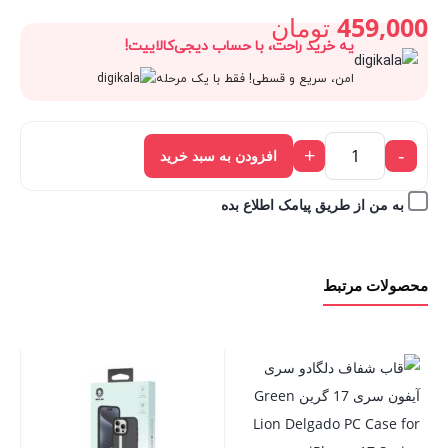
اصلی:
459,000
تومان
یه خرید راحت، با حساب دیجی‌کالاییت!
قیمت
510,000 تومان
امن، سریع و قسطی! فقط با یک مرحله
فعلی:
بود.
+
-
افزودن به سبد خرید
459,000 تومان.
به من از طریق پیامک اطلاع بده
محصولات مرتبط