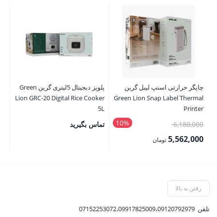
چاپگر حرارتی اسنپ لیبل گرین
پلوپز دیجیتال 5لیتری گرین Green
نگ
ne
Lion GRC-20 Digital Rice Cooker
Green Lion Snap Label Thermal
er
5L
Printer
10%
قیمت
6,180,000
تماس بگیرید
00
اصلی:
00
5,562,000
تومان
6,180,000 تومان
قیمت
قی
بود.
فعلی:
فع
5,562,000 تومان.
,500
رفتن به بالا
تلفن
07152253072،09917825009،09120792979