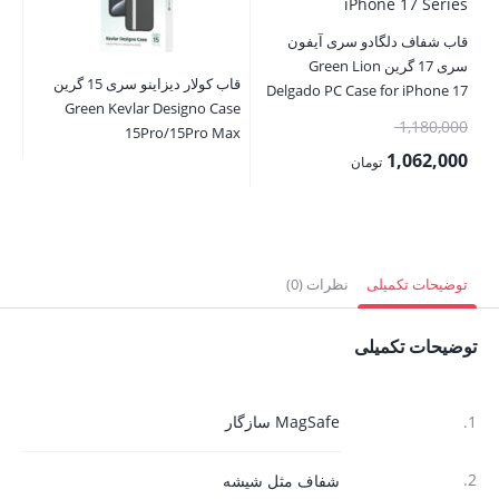
قاب شفاف دلگادو سری آیفون
سری 17 گرین Green Lion
قاب کولار دیزاینو سری 15 گرین
Delgado PC Case for iPhone 17
se
Green Kevlar Designo Case
Series
قیمت
1,180,000
ax
15Pro/15Pro Max
اصلی:
1,062,000
تومان
00
1,180,000 تومان
قیمت
00
بود.
فعلی:
قی
1,062,000 تومان.
فع
توضیحات تکمیلی
نظرات (0)
,000
توضیحات تکمیلی
1.
MagSafe سازگار
2.
شفاف مثل شیشه