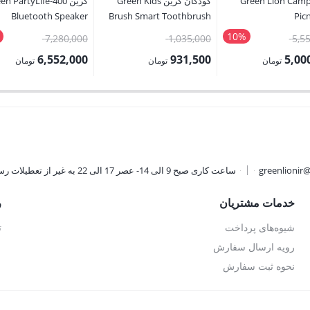
Green Lion Cam
کودکان گرین Green Kids
گرین n PartyLife-400
Bluetooth Speaker
Brush Smart Toothbrush
Pic
10%
قیمت
قیمت
قیمت
7,280,000
1,035,000
5,5
اصلی:
اصلی:
اصلی:
6,552,000
931,500
5,00
تومان
تومان
تومان
5,556,000 تومان
1,035,000 تومان
قیمت
قیمت
بود.
بود.
بود.
فعلی:
فعلی:
تومان.
931,500 تومان.
6,552,000 تومان.
greenlionir
ساعت کاری صبح 9 الی 14- عصر 17 الی 22 به غیر از تعطیلات رسمی
خدمات مشتریان
ر
شیوه‌های پرداخت
ت
رویه ارسال سفارش
نحوه ثبت سفارش