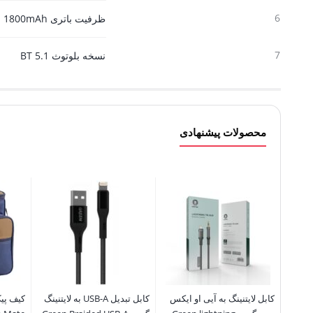
6
ظرفیت باتری 1800mAh
7
نسخه بلوتوث BT 5.1
محصولات پیشنهادی
کابل لایتنینگ به آیی او ایکس
کابل تبدیل USB-A به لایتنینگ
کیف پی