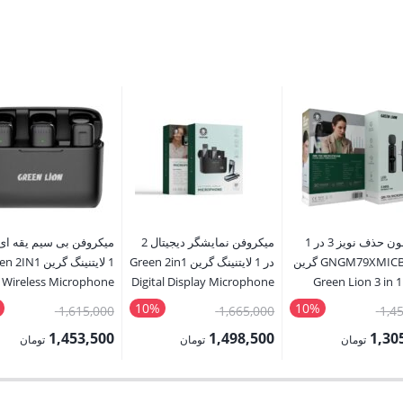
میکروفون حذف نویز 3 در 1
میکروفن نمایشگر دیجیتال 2
مدل GNGM79XMICBK گرین
در 1 لایتنینگ گرین Green 2in1
1 لایتنینگ گرین N1
Wireless Microphone
Digital Display Microphone
Green Lion 3 in 
lightning
Cancellation Micr
10%
10%
قیمت
قیمت
قیمت
1,615,000
1,665,000
1,4
اصلی:
اصلی:
اصلی:
1,453,500
1,498,500
1,30
تومان
تومان
تومان
1,450,000 تومان
1,665,000 تومان
قیمت
قیمت
بود.
بود.
بود.
فعلی:
فعلی: