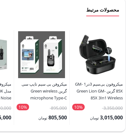
محصولات مرتبط
میکروفون بی‌سیم 3در1 GM-
میکروفن بی سیم تایپ سی
85X گرین Green Lion GM-
گرین Green wireless
1 Noise
microphone Type-C
85X 3In1 Wireless
ophone
Connector
Microphone
10%
10%
قیمت
قیمت
50,000
895,000
3,350,000
اصلی:
اصلی:
5,000
805,500
3,015,000
تومان
تومان
3,350,000 تومان
895,000 تومان
قیمت
قیمت
قیمت
بود.
بود.
فعلی:
فعلی:
فعلی: