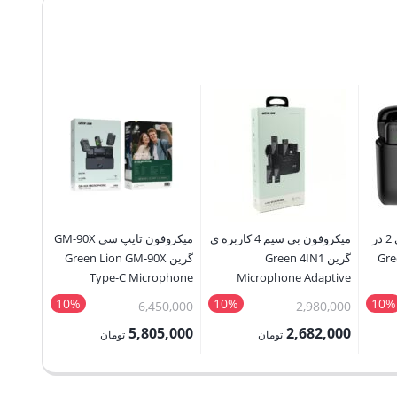
میکروفن بی سیم یقه ای 2 در
میکروفون بی سیم 4 کاربره ی
میکروفون تایپ سی GM-90X
Green 2I
گرین Green 4IN1
گرین Green Lion GM-90X
ophone
Type-C Microphone
Microphone Adaptive
Noise Reduction
10%
10%
10%
قیمت
قیمت
50,000
6,450,000
2,980,000
اصلی:
اصلی:
5,000
5,805,000
2,682,000
تومان
تومان
1,615,000 تومان
2,980,000 تومان
6,450,000 تومان
قیمت
قیمت
قیمت
بود.
بود.
فعلی:
فعلی:
فعلی: