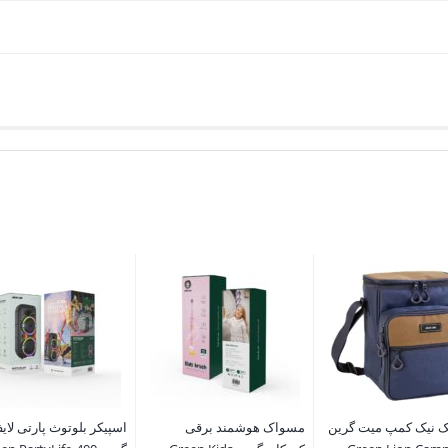
ک نیک کمپ میت گرین
مسواک هوشمند برقی