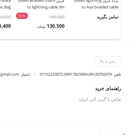
بردد گرین Green lightning
گرین Green Braided USB-A
p Mate
nic Bag
to lightning cable 3m
to Aux braided cable
10%
قیمت
تماس بگیرید
145,000
56,000
اصلی:
0,400
130,500
تومان
145,000 تومان
قیمت
قیمت
بود.
فعلی:
فعلی:
130,500 تومان.
5,000,400 
رفتن به بالا
تلفن
07152253072،09917825009،09120792979
ایمیل
@gmail.com
راهنمای خرید
تماس با گرین لاین ایران