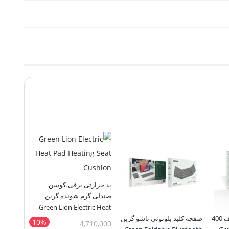
بالش گر
m neck
پد حرارتی برقی،کوسن
pillow
صندلی گرم شونده گرین
Green Lion Electric Heat
55,000
اسپیکر بلوتوث پارتی لایف 400
صفحه کلید بلوتوثی تاشو گرین
Pad Heating Seat Cushion
10%
قیمت
4,710,000
9,500