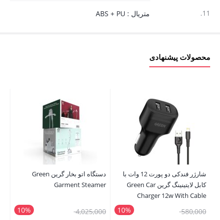
11.
متریال : ABS + PU
محصولات پیشنهادی
ch
s 3
شارژر فندکی دو پورت 12 وات با
دستگاه اتو بخار گرین Green
کابل لایتینینگ گرین Green Car
Garment Steamer
Charger 12w With Cable
Lightning
10%
10%
قیمت
قیمت
4,025,000
580,000