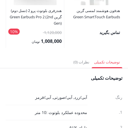
00
هدفون هوشمند لمسی گرین
هندزفری بلوتوث پرو 2 (نسل دوم)
00
Green SmartTouch Earbuds
گرین Green Earbuds Pro 2 (2nd
قی
Gen)
فع
10%
قیمت
تماس بگیرید
1,120,000
,000
اصلی:
1,008,000
تومان
1,120,000 تومان
قیمت
بود.
فعلی:
توضیحات تکمیلی
نظرات (0)
1,008,000 تومان.
توضیحات تکمیلی
رنگ
آبی/زرد
,
آبی/صورتی
,
آبی/قرمز
1.
محدوده عملکرد بلوتوث :10 متر
2.
دارای AUX