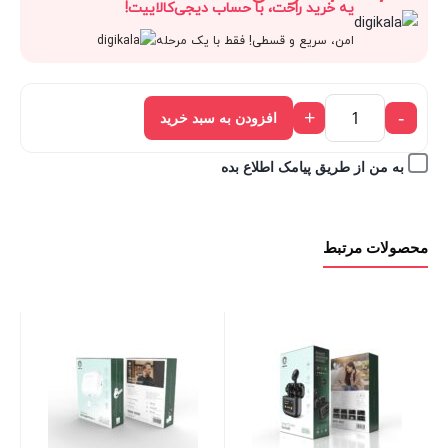
یه خرید راحت، با حساب دیجی‌کالاییت!
قیمت
2,230,000 تومان
امن، سریع و قسطی! فقط با یک مرحله
فعلی:
بود.
+
-
افزودن به سبد خرید
2,007,000 تومان.
به من از طریق پیامک اطلاع بده
محصولات مرتبط
ss
G1