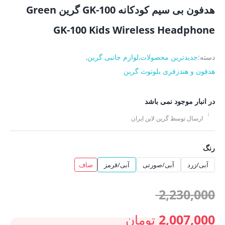
هدفون بی سیم کودکانه GK-100 گرین Green
GK-100 Kids Wireless Headphone
دسته:
جدیدترین محصولات
,
لوازم جانبی گرین
,
هدفون و هندزفری بلوتوث گرین
در انبار موجود نمی باشد
ارسال توسط گرین لاین ایران
رنگ
آبی/زرد
آبی/صورتی
آبی/قرمز
صاف
قیمت
2,230,000
اصلی:
2,007,000
تومان