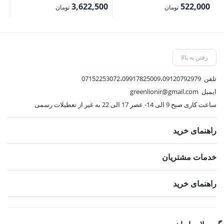
اصلی:
اصلی:
3,622,500
522,000
تومان
تومان
580,000 تومان
4,025,000 تومان
قیمت
قیمت
بود.
بود.
فعلی:
فعلی:
522,000 تومان.
3,622,500 تومان.
رفتن به بالا
تلفن
07152253072،09917825009،09120792979
ایمیل
greenlionir@gmail.com
ساعت کاری صبح 9 الی 14- عصر 17 الی 22 به غیر از تعطیلات رسمی
راهنمای خرید
خدمات مشتریان
راهنمای خرید