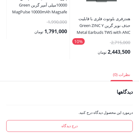
10000میلی آمپر گرین Green
MagPulse 10000mAh Magsafe
هندزفری بلوتوث فلزی با قابلیت
Power Bank
قیمت
1,990,000
حذف نویز گرین Green ZINC Y
اصلی:
1,791,000
تومان
ger
Metal Earbuds TWS with ANC
1,990,000 تومان
قیمت
10%
قیمت
00
2,715,000
بود.
فعلی:
اصلی:
00
2,443,500
تومان
1,791,000 تومان.
2,715,000 تومان
قیمت
قی
بود.
فعلی:
فع
نظرات (0)
2,443,500 تومان.
,000
دیدگاهها
درمورد این محصول دیدگاه درج کنید.
درج دیدگاه