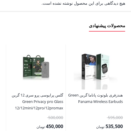
هیچ دیدگاهی برای این محصول نوشته نشده است.
محصولات پیشنهادی
هن
00
00
هندزفری بلوتوث پاناما گرین Green
گلس پرایوسی پرو سری 12 گرین
قی
Green Privacy pro Glass
Panama Wireless Earbuds
فع
12/12mini/12pro/12promax
900 تو
قیمت
قیمت
500,000
595,000
اصلی:
اصلی:
450,000
535,500
تومان
تومان