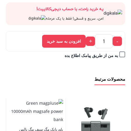
اصلی:
فعلی:
یه خرید راحت، با حساب دیجی‌کالاییت!
1,845,000 تومان.
2,050,000 تومان
1,845,000 تومان.
امن، سریع و قسطی! فقط با یک مرحله
بود.
+
-
افزودن به سبد خرید
به من از طریق پیامک اطلاع بده
محصولات مرتبط
پاوربانک مگ سیف مگ پالس