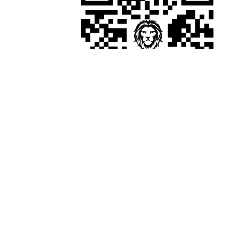
المنتور
[elementor-template id="17920"]
استفاده از مطالب فروشگاه اینترنتی گرین لاین ایران فقط برای مقاصد غیرتجاری و با
ذکر منبع بلامانع است. کلیه حقوق این سایت متعلق به گرین لاین ایران می‌باشد.