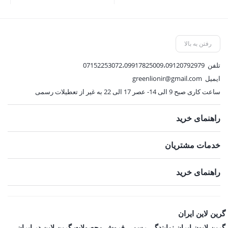
595,000 تومان
500,000 تومان
قیمت
قیمت
بود.
بود.
فعلی:
فعلی:
535,500 تومان.
450,000 تومان.
رفتن به بالا
تلفن
07152253072،09917825009،09120792979
ایمیل
greenlionir@gmail.com
ساعت کاری صبح 9 الی 14- عصر 17 الی 22 به غیر از تعطیلات رسمی
راهنمای خرید
خدمات مشتریان
راهنمای خرید
گرین لاین ایران
گرین لایون ایران نمایندگی رسمی فروش محصولات گرین لاین در ایران