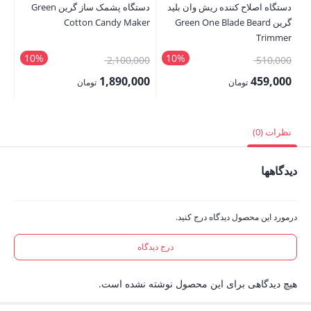
دستگاه اصلاح کننده ریش وان بلید
دستگاه پشمک ساز گرین Green
00
گرین Green One Blade Beard
Cotton Candy Maker
00
Trimmer
قی
10%
10%
قیمت
قیمت
2,100,000
510,000
فع
اصلی:
اصلی:
1,890,000
459,000
تومان
تومان
,000
510,000 تومان
2,100,000 تومان
قیمت
قیمت
بود.
بود.
فعلی:
فعلی:
نظرات (0)
459,000 تومان.
1,890,000 تومان.
دیدگاهها
درمورد این محصول دیدگاه درج کنید.
درج دیدگاه
هیچ دیدگاهی برای این محصول نوشته نشده است.