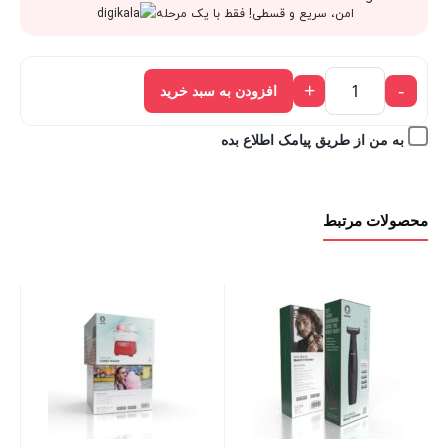
915,000 تومان
823,500 
امن، سریع و قسطی! فقط با یک مرحله
823,500 تومان.
بود.
+
-
افزودن به سبد خرید
به من از طریق پیامک اطلاع بده
محصولات مرتبط
ox