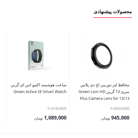
محصولات پیشنهادی
er
00
00
محافظ لنز دوربین اچ دی پلاس
ساعت هوشمند اکتیو اس ای گرین
قی
سری 13 گرین Green Lion HD
Green Active SE Smart Watch
فع
Plus Camera Lens for 13/13
Mini
,000
قیمت
قیمت
1,210,000
1,050,000
اصلی:
اصلی:
1,089,000
945,000
تومان
تومان
1,050,000 تومان
1,210,000 تومان
قیمت
قیمت
بود.
بود.
فعلی:
فعلی: