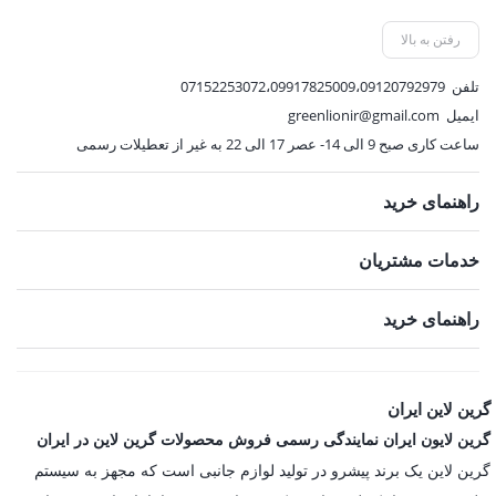
945,000 تومان.
1,089,000 تومان.
رفتن به بالا
تلفن
07152253072،09917825009،09120792979
ایمیل
greenlionir@gmail.com
ساعت کاری صبح 9 الی 14- عصر 17 الی 22 به غیر از تعطیلات رسمی
راهنمای خرید
خدمات مشتریان
راهنمای خرید
گرین لاین ایران
گرین لایون ایران نمایندگی رسمی فروش محصولات گرین لاین در ایران
گرین لاین یک برند پیشرو در تولید لوازم جانبی است که مجهز به سیستم