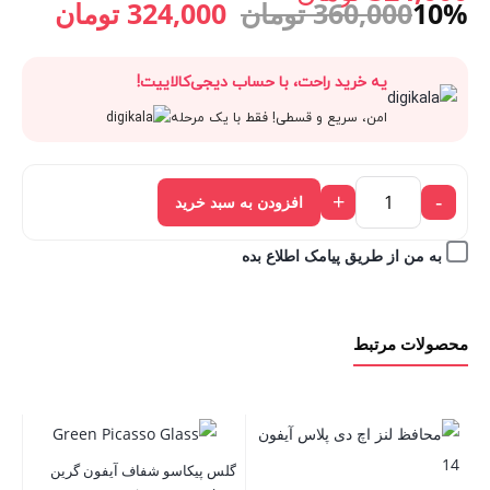
قیمت
قیمت
10%
360,000
تومان
324,000
تومان
قیمت
360,000 تومان
اصلی:
فعلی:
یه خرید راحت، با حساب دیجی‌کالاییت!
فعلی:
بود.
360,000 تومان
324,000 
امن، سریع و قسطی! فقط با یک مرحله
324,000 تومان.
بود.
+
-
افزودن به سبد خرید
به من از طریق پیامک اطلاع بده
محصولات مرتبط
گلس پیکاسو شفاف آیفون گرین