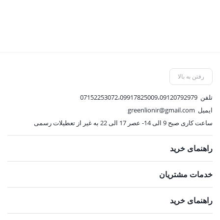
بود.
900 تومان.
فعلی:
فع
612,000 تومان.
,000
رفتن به بالا
تلفن
07152253072،09917825009،09120792979
ایمیل
greenlionir@gmail.com
ساعت کاری صبح 9 الی 14- عصر 17 الی 22 به غیر از تعطیلات رسمی
راهنمای خرید
خدمات مشتریان
راهنمای خرید