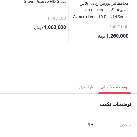
Green Picasso HD Glass
محافظ لنز دوربین اچ دی پلاس
سری 14 گرین Green Lion
ax
Camera Lens HD Plus 14 Series
قیمت
1,180,000
قیمت
اصلی:
00
1,400,000
1,062,000
تومان
اصلی:
1,180,000 تومان
00
1,260,000
قیمت
تومان
1,400,000 تومان
بود.
قیمت
فعلی:
قی
بود.
فعلی:
1,062,000 تومان.
فع
1,260,000 تومان.
,500
توضیحات تکمیلی
نظرات (0)
توضیحات تکمیلی
سختی
9H