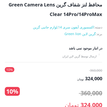
محافظ لنز شفاف گرین Green Camera Lens
Clear 14Pro/14ProMax
دسته:
اکسسوری آیفون سری 14
,
لوازم جانبی گرین
برند:
گرین لاین Green lion
در انبار موجود نمی باشد
ارسال توسط گرین لاین ایران
10%
قیمت
360,000
اصلی:
324,000
تومان
360,000 تومان
قیمت
10%
بود.
قیمت
360,000
فعلی:
324,000 تومان.
اصلی:
324,000
تومان