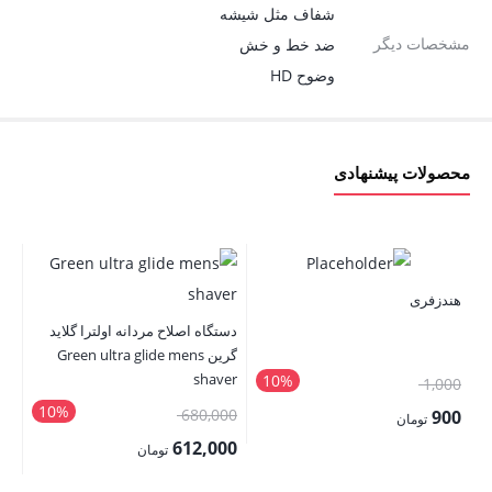
شفاف مثل شیشه
مشخصات دیگر
ضد خط و خش
وضوح HD
محصولات پیشنهادی
هندزفری
دستگاه اصلاح مردانه اولترا گلاید
گرین Green ultra glide mens
nk
shaver
10%
قیمت
1,000
10%
اصلی:
قیمت
00
680,000
900
تومان
1,000 تومان
اصلی:
00
612,000
قیمت
تومان
بود.
680,000 تومان
فعلی:
قیمت
قی