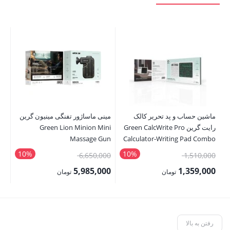
er
ماشین حساب و پد تحریر کالک
مینی ماساژور تفنگی مینیون گرین
00
رایت گرین Green CalcWrite Pro
Green Lion Minion Mini
00
Massage Gun
Calculator-Writing Pad Combo
قی
10%
10%
قیمت
قیمت
6,650,000
1,510,000
فع
اصلی:
اصلی:
5,985,000
1,359,000
تومان
تومان
,000
1,510,000 تومان
6,650,000 تومان
قیمت
قیمت
بود.
بود.
فعلی:
فعلی:
1,359,000 تومان.
5,985,000 تومان.
رفتن به بالا