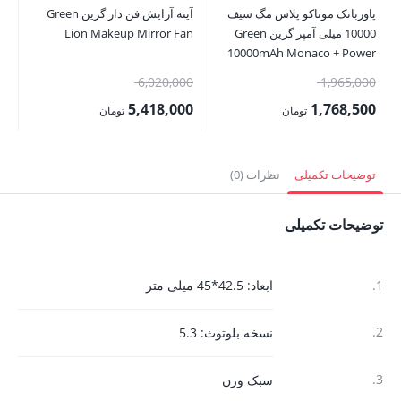
پاوربانک موناکو پلاس مگ سيف
آینه آرایش فن دار گرین Green
00
10000 میلی آمپر گرین Green
Lion Makeup Mirror Fan
قی
10000mAh Monaco + Power
Bank
فع
قیمت
قیمت
6,020,000
1,965,000
,000
اصلی:
اصلی:
5,418,000
1,768,500
تومان
تومان
1,965,000 تومان
6,020,000 تومان
قیمت
قیمت
بود.
بود.
فعلی:
فعلی:
توضیحات تکمیلی
نظرات (0)
1,768,500 تومان.
5,418,000 تومان.
توضیحات تکمیلی
1.
ابعاد: 42.5*45 میلی متر
2.
نسخه بلوتوث: 5.3
3.
سبک وزن