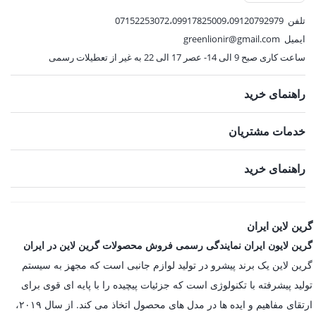
تلفن
07152253072،09917825009،09120792979
ایمیل
greenlionir@gmail.com
ساعت کاری صبح 9 الی 14- عصر 17 الی 22 به غیر از تعطیلات رسمی
راهنمای خرید
خدمات مشتریان
راهنمای خرید
گرین لاین ایران
گرین لایون ایران نمایندگی رسمی فروش محصولات گرین لاین در ایران
گرین لاین یک برند پیشرو در تولید لوازم جانبی است که مجهز به سیستم
تولید پیشرفته با تکنولوژی است که جزئیات پیچیده را با پایه ای قوی برای
ارتقای مفاهیم و ایده ها در مدل های محصول اتخاذ می کند. از سال ۲۰۱۹،