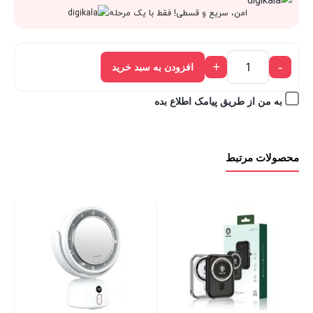
قیمت
490,000 تومان
امن، سریع و قسطی! فقط با یک مرحله
فعلی:
بود.
+
-
افزودن به سبد خرید
441,000 تومان.
به من از طریق پیامک اطلاع بده
محصولات مرتبط
let
00