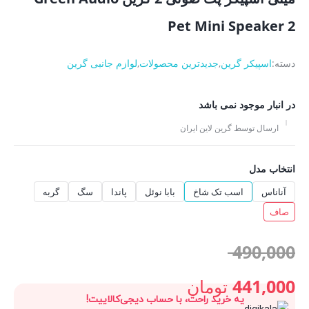
Pet Mini Speaker 2
دسته:
اسپیکر گرین
,
جدیدترین محصولات
,
لوازم جانبی گرین
در انبار موجود نمی باشد
ارسال توسط گرین لاین ایران
انتخاب مدل
آناناس
اسب تک شاخ
بابا نوئل
پاندا
سگ
گربه
صاف
قیمت
490,000
اصلی:
441,000
تومان
یه خرید راحت، با حساب دیجی‌کالاییت!