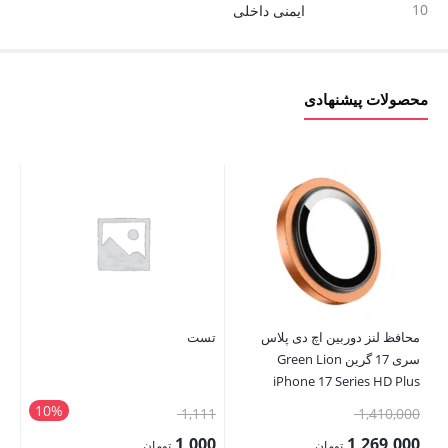
10
ایمنی داخلی
محصولات پیشنهادی
محافظ لنز دوربین اچ دی پلاس
تست
سری 17 گرین Green Lion
s 2
iPhone 17 Series HD Plus
Camera Lens
10%
قیمت
قیمت
1,410,000
1,111
تم
اصلی:
اصلی:
1,000
1,269,000
تومان
تومان