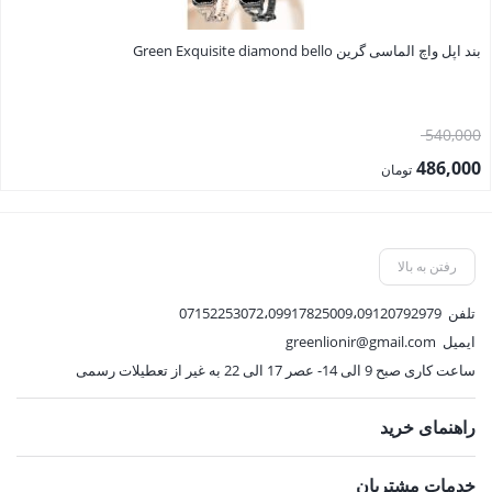
بند اپل واچ الماسی گرین Green Exquisite diamond bello
قیمت
540,000
اصلی:
486,000
تومان
540,000 تومان
قیمت
بود.
فعلی:
486,000 تومان.
رفتن به بالا
تلفن
07152253072،09917825009،09120792979
ایمیل
greenlionir@gmail.com
ساعت کاری صبح 9 الی 14- عصر 17 الی 22 به غیر از تعطیلات رسمی
راهنمای خرید
خدمات مشتریان