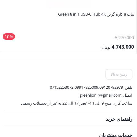
هاب 8 کاره گرین Green 8 in 1 USB-C Hub 4K
10%
قیمت
5,270,000
اصلی:
4,743,000
تومان
5,270,000 تومان
قیمت
بود.
فعلی:
4,743,000 تومان.
رفتن به بالا
تلفن
07152253072،09917825009،09120792979
ایمیل
greenlionir@gmail.com
ساعت کاری صبح 9 الی 14- عصر 17 الی 22 به غیر از تعطیلات رسمی
راهنمای خرید
خدمات مشتریان