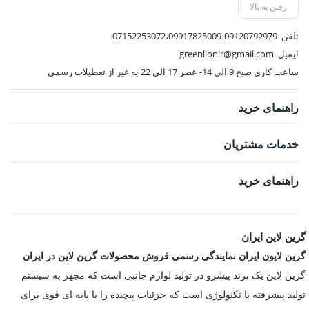
رفتن به بالا
تلفن
07152253072،09917825009،09120792979
ایمیل
greenlionir@gmail.com
ساعت کاری صبح 9 الی 14- عصر 17 الی 22 به غیر از تعطیلات رسمی
راهنمای خرید
خدمات مشتریان
راهنمای خرید
گرین لاین ایران
گرین لایون ایران نمایندگی رسمی فروش محصولات گرین لاین در ایران
گرین لاین یک برند پیشرو در تولید لوازم جانبی است که مجهز به سیستم
تولید پیشرفته با تکنولوژی است که جزئیات پیچیده را با پایه ای قوی برای