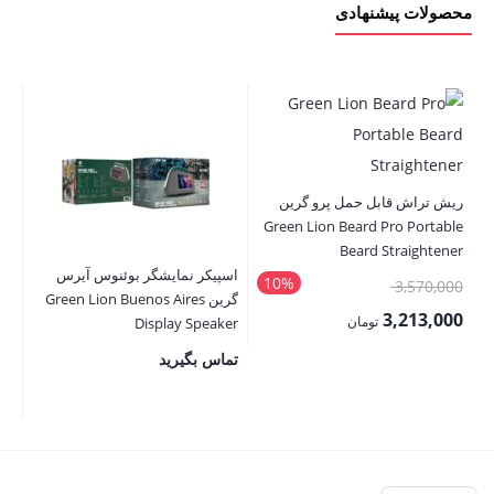
محصولات پیشنهادی
ریش تراش قابل حمل پرو گرین
تبد
Green Lion Beard Pro Portable
ht
Beard Straightener
اسپیکر نمایشگر بوئنوس آیرس
10%
قیمت
00
3,570,000
گرین Green Lion Buenos Aires
اصلی:
00
3,213,000
تومان
Display Speaker
3,570,000 تومان
قیمت
قی
تماس بگیرید
بود.
فعلی:
فع
3,213,000 تومان.
,000