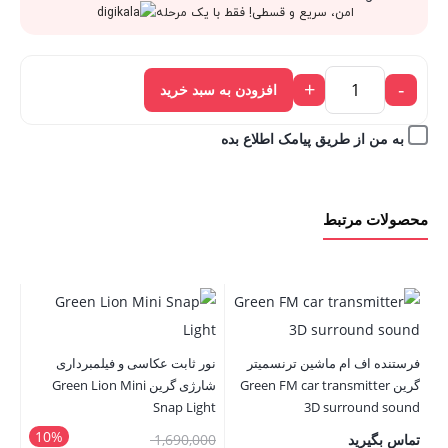
قیمت
307,000 تومان
امن، سریع و قسطی! فقط با یک مرحله
فعلی:
بود.
+
-
افزودن به سبد خرید
276,300 تومان.
به من از طریق پیامک اطلاع بده
محصولات مرتبط
ro
فرستنده اف ام ماشین ترنسمیتر
نور ثابت عکاسی و فیلمبرداری
گرین Green FM car transmitter
شارژی گرین Green Lion Mini
Snap Light
3D surround sound
00
10%
قیمت
تماس بگیرید
1,690,000
00