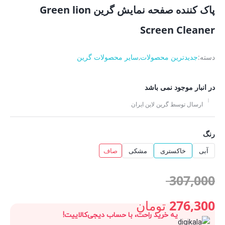
پاک کننده صفحه نمایش گرین Green lion
Screen Cleaner
دسته:
جدیدترین محصولات
,
سایر محصولات گرین
در انبار موجود نمی باشد
ارسال توسط گرین لاین ایران
رنگ
آبی
خاکستری
مشکی
صاف
قیمت
307,000
اصلی:
276,300
تومان
یه خرید راحت، با حساب دیجی‌کالاییت!