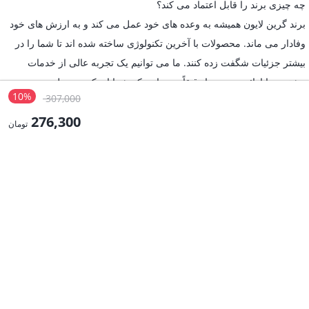
چه چیزی برند را قابل اعتماد می کند؟
برند گرین لایون همیشه به وعده های خود عمل می کند و به ارزش های خود
وفادار می ماند. محصولات با آخرین تکنولوژی ساخته شده اند تا شما را در
بیشتر جزئیات شگفت زده کنند. ما می توانیم یک تجربه عالی از خدمات
مشتری را ارائه دهیم زیرا دقیقاً می دانیم که شما از یک محصول به چه
10%
قیمت
307,000
چیزی نیاز دارید.
اصلی:
276,300
گرین لایون چه اهمیتی دارد؟
تومان
7,000
درک نیازهای مصرف کننده ،گرین لایون معتقد است که با در نظر گرفتن
قیمت
بود.
طراحی، سبک و بهترین عملکرد، منافع بهینه را برای مشتریان فراهم کند.
فعلی:
با گرین لایون ایران تمامی واسطه ها را حذف کرده و محصولات را با قیمت
276,300 تومان.
واقعی و گارانتی تعویض از نمایندگی رسمی گرین لاین خریداری کنید.
المنتور
[elementor-template id="17920"]
استفاده از مطالب فروشگاه اینترنتی گرین لاین ایران فقط برای مقاصد غیرتجاری و با