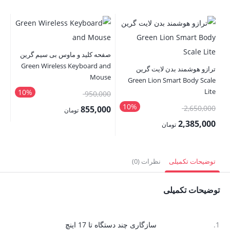
صفحه کلید و ماوس بی سیم گرین
Green Wireless Keyboard and
ترازو هوشمند بدن لایت گرین
ser
Mouse
Green Lion Smart Body Scale
Lite
10%
قیمت
00
950,000
10%
قیمت
اصلی:
2,650,000
00
855,000
تومان
اصلی:
950,000 تومان
2,385,000
قیمت
قی
تومان
2,650,000 تومان
بود.
قیمت
فعلی:
فع
بود.
فعلی:
855,000 تومان.
,500
توضیحات تکمیلی
نظرات (0)
2,385,000 تومان.
توضیحات تکمیلی
1.
سازگاری چند دستگاه تا 17 اینچ