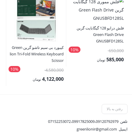
هد
فلش درایو 128 گیگابایت گرین
ne
Green Flash Drive
GNUSBFD128SL
00
کیبورد بی سیم تاشو گرین Green
10%
قیمت
650,000
00
lion Tri-Fold Wireless Keyboard
اصلی:
585,000
قی
تومان
Scissor
650,000 تومان
قیمت
فع
10%
قیمت
4,580,000
بود.
فعلی:
,000
اصلی:
4,122,000
تومان
585,000 تومان.
4,580,000 تومان
قیمت
بود.
فعلی:
4,122,000 تومان.
رفتن به بالا
تلفن
07152253072،09917825009،09120792979
ایمیل
greenlionir@gmail.com