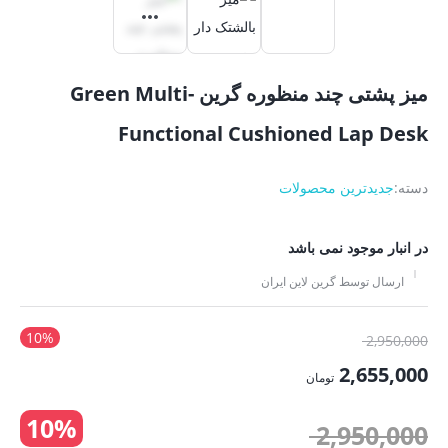
میز پشتی چند منظوره گرین Green Multi-
Functional Cushioned Lap Desk
دسته:
جدیدترین محصولات
در انبار موجود نمی باشد
ارسال توسط گرین لاین ایران
10%
قیمت
2,950,000
اصلی:
2,655,000
تومان
2,950,000 تومان
قیمت
10%
بود.
قیمت
2,950,000
فعلی: