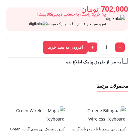
اصلی:
702,000
تومان
یه خرید راحت، با حساب دیجی‌کالاییت!
قیمت
780,000 تومان
امن، سریع و قسطی! فقط با یک مرحله
فعلی:
بود.
+
-
افزودن به سبد خرید
702,000 تومان.
به من از طریق پیامک اطلاع بده
محصولات مرتبط
کیبورد بی سیم با تاچ دو زبانه گرین
کیبورد مجیک بی سیم ‘گرین Green