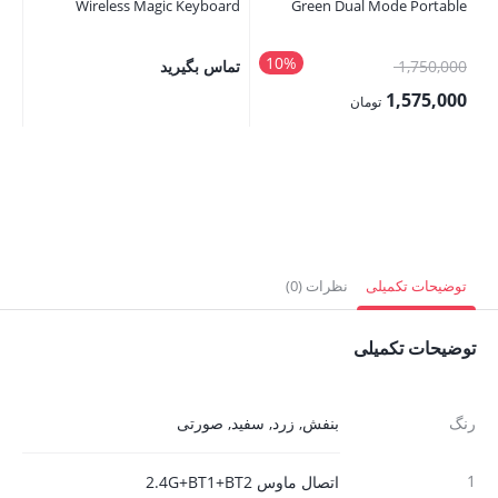
 2
Wireless Magic Keyboard
Green Dual Mode Portable
10%
قیمت
1,750,000
تماس بگیرید
00
اصلی:
00
1,575,000
تومان
1,750,000 تومان
قیمت
قی
بود.
فعلی:
فع
1,575,000 تومان.
,000
توضیحات تکمیلی
نظرات (0)
توضیحات تکمیلی
رنگ
بنفش
,
زرد
,
سفید
,
صورتی
1
اتصال ماوس 2.4G+BT1+BT2