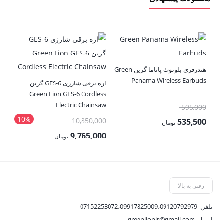
هندزفری بلوتوث پاناما گرین Green
حا
ler
Panama Wireless Earbuds
اره برقی شارژی GES-6 گرین
Green Lion GES-6 Cordless
Electric Chainsaw
قیمت
00
595,000
10%
اصلی:
قیمت
10,850,000
00
535,500
تومان
595,000 تومان
اصلی:
9,765,000
قیمت
قی
تومان
بود.
10,850,000 تومان
فعلی:
قیمت
فع
بود.
535,500 تومان.
فعلی:
,000
9,765,000 تومان.
رفتن به بالا
تلفن
07152253072،09917825009،09120792979
ایمیل
greenlionir@gmail.com