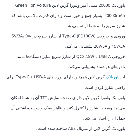
پاوربانک 20000 میلی آمپر ولتورا گرین لاین Green lion Voltura
20000mAh بسیار جمع و جور است و دارای قدرت بالا می باشد که
شارژ سریع را به شما ارائه می‌دهد.
ورودی و خروجی Type-C (PD100W) از شارژ سریع در 5V/3A، 9V-
15V/3A و 20V/5A پشتیبانی می‌کند.
خروجی USB-A با QC22.5W از شارژ سریع سایر دستگاه‌ها مانند
تلفن‌های هوشمند پشتیبانی می‌کند.
این
پاوربانک
گرین لاین همچنین دارای پورت‌های Type-C + USB-A برای
راحتی شارژ کردن است.
پاوربانک ولتورا گرین لاین دارای صفحه نمایش TFT آن به شما امکان
می‌دهد وضعیت شارژ را کنترل کنید و ظاهر سبک و دوست‌داشتنی آن
حمل آن را آسان می‌کند .
پاوربانک گرین لاین از متریال ABS ساخته شده است.