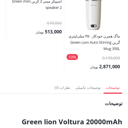
اسپیکر مینی 2 گرین Green mini
ne
speaker 2
00
قیمت
570,000
00
اصلی:
513,000
قی
تومان
ماگ همزن خودکار ۳۵۰ میلی‌لیتری
570,000 تومان
قیمت
فع
گرین Green Lion Auto-Stirring
بود.
فعلی:
,000
Mug 350L
513,000 تومان.
10%
قیمت
3,190,000
اصلی:
2,871,000
تومان
3,190,000 تومان
قیمت
بود.
فعلی:
توضیحات
توضیحات تکمیلی
نظرات (0)
2,871,000 تومان.
توضیحات
Green lion Voltura 20000mAh