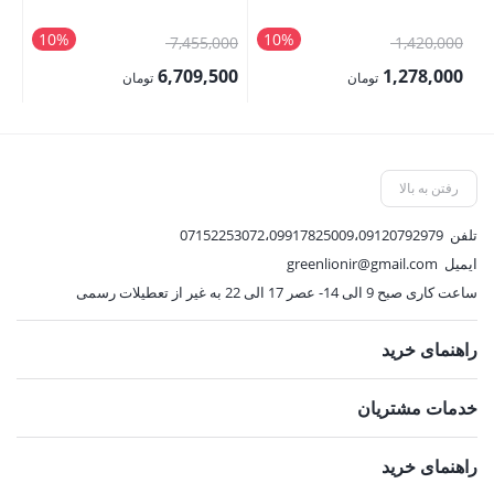
th
all
10%
10%
قیمت
قیمت
1,420,000
7,455,000
تم
اصلی:
اصلی:
6,709,500
1,278,000
تومان
تومان
1,420,000 تومان
7,455,000 تومان
قیمت
قیمت
بود.
بود.
فعلی:
فعلی:
1,278,000 تومان.
6,709,500 تومان.
رفتن به بالا
تلفن
07152253072،09917825009،09120792979
ایمیل
greenlionir@gmail.com
ساعت کاری صبح 9 الی 14- عصر 17 الی 22 به غیر از تعطیلات رسمی
راهنمای خرید
خدمات مشتریان
راهنمای خرید