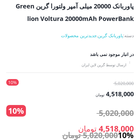
پاوربانک 20000 میلی آمپر ولتورا گرین Green
lion Voltura 20000mAh PowerBank
دسته:
پاوربانک گرین
,
جدیدترین محصولات
در انبار موجود نمی باشد
ارسال توسط گرین لاین ایران
10%
قیمت
5,020,000
اصلی:
4,518,000
تومان
5,020,000 تومان
قیمت
10%
بود.
قیمت
5,020,000
فعلی:
4,518,000 تومان.
اصلی:
4,518,000
تومان
10%
5,020,000
تومان