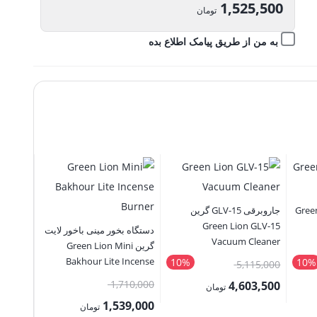
اصلی:
1,525,500
تومان
1,695,000 تومان
قیمت
به من از طریق پیامک اطلاع بده
بود.
فعلی:
1,525,500 تومان.
ن Green Lion
جاروبرقی GLV-15 گرین
چادر کم
Green Lion GLV-15
گر
دستگاه بخور مینی باخور لایت
tent
Vacuum Cleaner
گرین Green Lion Mini
Bakhour Lite Incense
10%
10%
قیمت
00,000
5,115,000
Burner
اصلی:
قیمت
1,710,000
0,000
4,603,500
تومان
4,165,000 تومان
5,115,000 تومان
اصلی:
1,539,000
قیمت
قیمت
تومان