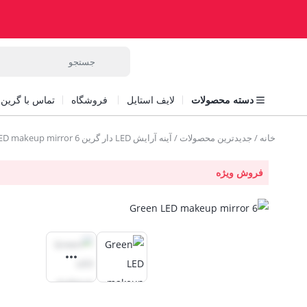
دسته محصولات
لایف استایل
فروشگاه
تماس با گرین ل
خانه
/
جدیدترین محصولات
/ آینه آرایش LED دار گرین Green LED makeup mirror 6
فروش ویژه