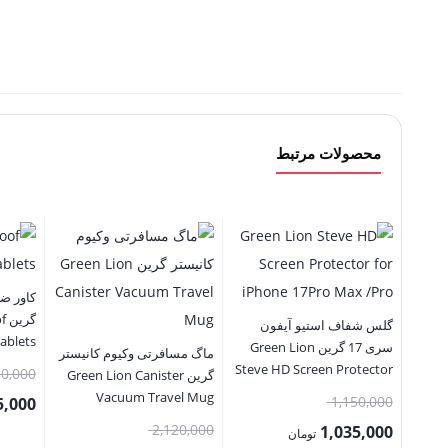
محصولات مرتبط
گر
گلس شفاف استیو آیفون
ablets
سری 17 گرین Green Lion
ماگ مسافرتی وکیوم کانیستر
Steve HD Screen Protector
50,000
گرین Green Lion Canister
for iPhone 17Series
Vacuum Travel Mug
قیمت
1,150,000
5,000
اصلی:
قیمت
2,120,000
1,035,000
قیمت
تومان