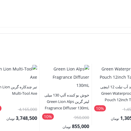
کاور ضد آب تبلت 12 اینچی
تبر چندکاره گری
ین Green Waterproof
Multi-Tool Axe
خوش بو کننده آلپ 130 میلی
Pouch 12inch T
لیتر گرین Green Lion Alps
Fragrance Diffuser 130mL
10%
قیمت
قیمت
4,165,000
1,4
10%
اصلی:
قیمت
اصلی:
950,000
3,748,500
1,30
تومان
تومان
1,450,000 تومان
اصلی:
855,000
قیمت
تومان