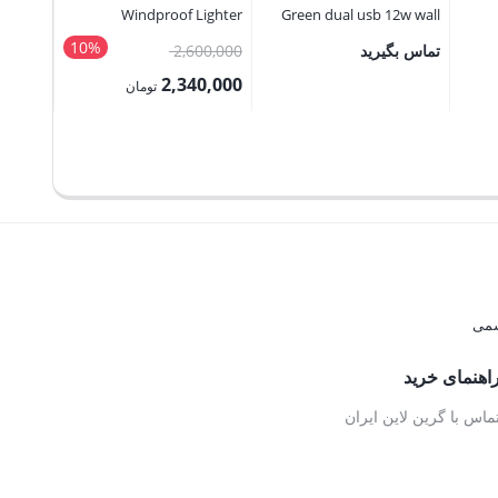
Windproof Lighter
Green dual usb 12w wall
charger USB-A to Lightning
10%
قیمت
تماس بگیرید
2,600,000
40,000
اصلی:
6,000
2,340,000
تومان
1,820,000 تومان
2,600,000 تومان
قیمت
قیمت
بود.
فعلی:
فعلی:
2,340,000 تومان.
666,000 توما
اهنمای خرید
ماس با گرین لاین ایران