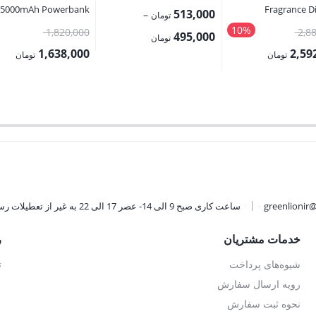
5000mAh Powerbank
Fragrance Di
513,000
–
تومان
10%
قیمت
قیمت
1,820,000
2,8
Price
495,000
تومان
اصلی:
اصلی:
1,638,000
2,59
range:
تومان
تومان
2,880,000 تومان
495,000 تومان
قیمت
بود.
بود.
through
فعلی:
تومان.
513,000 تومان
1,638,000 تومان.
greenlionir
ساعت کاری صبح 9 الی 14- عصر 17 الی 22 به غیر از تعطیلات رسمی
خدمات مشتریان
ر
شیوه‌های پرداخت
ت
رویه ارسال سفارش
نحوه ثبت سفارش