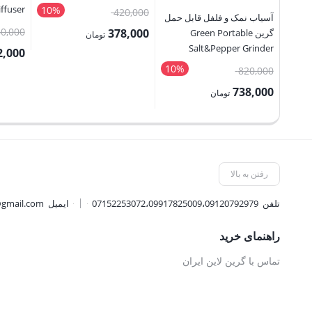
ffuser
10%
قیمت
420,000
آسیاب نمک و فلفل قابل حمل
اصلی:
80,000
378,000
گرین Green Portable
تومان
Salt&Pepper Grinder
420,000 تومان
2,000
قیمت
10%
قیمت
بود.
820,000
فعلی:
قیمت
اصلی:
738,000
378,000 تومان.
فعلی:
تومان
820,000 تومان
قیمت
2,592,000 
بود.
فعلی:
738,000 تومان.
رفتن به بالا
تلفن
07152253072،09917825009،09120792979
ایمیل
@gmail.com
راهنمای خرید
تماس با گرین لاین ایران