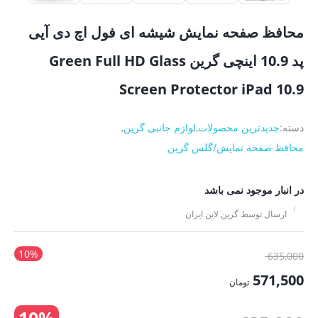
محافظ صفحه نمایش شیشه ای فول اچ دی آیی
پد 10.9 اینچی گرین Green Full HD Glass
Screen Protector iPad 10.9
دسته:
جدیدترین محصولات
,
لوازم جانبی گرین
,
محافظ صفحه نمایش/گلس گرین
در انبار موجود نمی باشد
ارسال توسط گرین لاین ایران
10%
قیمت
635,000
اصلی:
571,500
تومان
635,000 تومان
قیمت
بود.