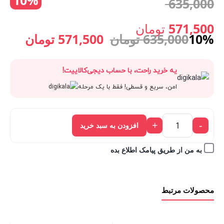
10%
قیمت
635,000
فعلی:
571,500 تومان.
اصلی:
571,500
تومان
قیمت
قیمت
10%
635,000
تومان
571,500
تومان
قیمت
635,000 تومان
اصلی:
فعلی:
یه خرید راحت، با حساب دیجی‌کالاییت!
فعلی:
بود.
635,000 تومان
571,500 
امن، سریع و قسطی! فقط با یک مرحله
571,500 تومان.
بود.
+
-
افزودن به سبد خرید
به من از طریق پیامک اطلاع بده
محصولات مرتبط