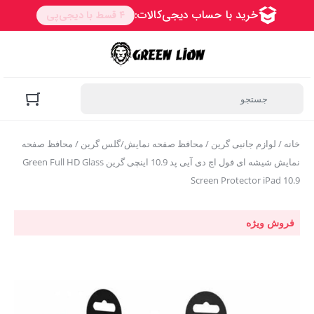
خانه
/
لوازم جانبی گرین
/
محافظ صفحه نمایش/گلس گرین
/ محافظ صفحه
نمایش شیشه ای فول اچ دی آیی پد 10.9 اینچی گرین Green Full HD Glass
Screen Protector iPad 10.9
فروش ویژه