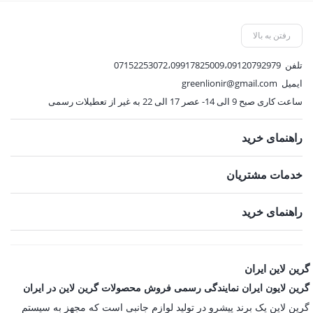
through
1,161,000 تومان
رفتن به بالا
تلفن
07152253072،09917825009،09120792979
ایمیل
greenlionir@gmail.com
ساعت کاری صبح 9 الی 14- عصر 17 الی 22 به غیر از تعطیلات رسمی
راهنمای خرید
خدمات مشتریان
راهنمای خرید
گرین لاین ایران
گرین لایون ایران نمایندگی رسمی فروش محصولات گرین لاین در ایران
گرین لاین یک برند پیشرو در تولید لوازم جانبی است که مجهز به سیستم