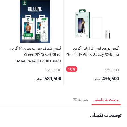
گلس یو وی اس 24 اولترا گرین
گلس شفاف دیزرت سری 14 گرین
Green 3D Desert Glass
Green UV Glass Galaxy S24Ultra
 &
14/14Pro/14Plus/14ProMax
ax
10%
قیمت
قیمت
00
655,000
485,000
اصلی:
اصلی:
00
589,500
436,500
تومان
تومان
485,000 تومان
655,000 تومان
قیمت
قیمت
قی
بود.
بود.
فعلی:
فعلی:
فع
توضیحات تکمیلی
نظرات (0)
436,500 تومان.
589,500 تومان.
,000
توضیحات تکمیلی