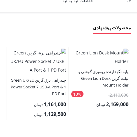
9.
حفاظت لبه به لبه
محصولات پیشنهادی
پایه نگهدارنده رومیزی گوشی و
تبلت گرین Green Lion Desk
چندراهی برق گرین Green UK/EU
ox
Mount Holder
Power Socket 7 USB-A Port & 1
PD Port
10%
قیمت
00
2,410,000
اصلی:
00
1,161,000
2,169,000
–
تومان
تومان
2,410,000 تومان
قیمت
Price
قی
1,129,500
تومان
بود.
فعلی:
range:
فع
2,169,000 تومان.
1,129,500 تومان
,000