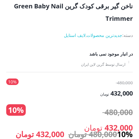
ناخن گیر برقی کودک گرین Green Baby Nail
Trimmer
دسته:
جدیدترین محصولات
,
لایف استایل
در انبار موجود نمی باشد
ارسال توسط گرین لاین ایران
10%
قیمت
480,000
اصلی:
432,000
تومان
480,000 تومان
قیمت
10%
بود.
قیمت
480,000
فعلی:
432,000 تومان.
اصلی:
432,000
تومان
قیمت
قیمت
10%
480,000
تومان
432,000
تومان