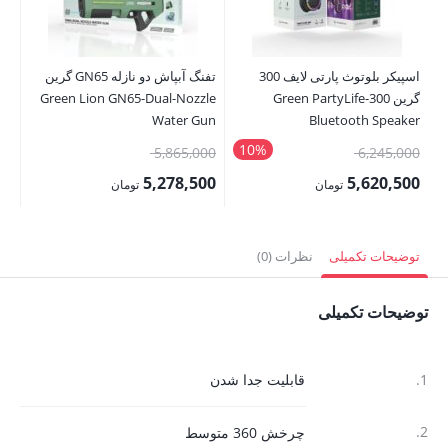
اسپیکر بلوتوث پارتی لایف 300
تفنگ آبپاش دو نازله GN65 گرین
تق
گرین Green PartyLife-300
Green Lion GN65-Dual-Nozzle
ip
Water Gun
Bluetooth Speaker
er
10%
قیمت
قیمت
00
5,865,000
6,245,000
اصلی:
اصلی:
00
5,278,500
5,620,500
تومان
تومان
6,245,000 تومان
5,865,000 تومان
قیمت
قیمت
قی
بود.
بود.
فعلی:
فعلی:
فع
توضیحات تکمیلی
نظرات (0)
5,620,500 تومان.
5,278,500 تومان.
,000
توضیحات تکمیلی
1.
قابلیت جدا شدن
2.
چرخش 360 متوسط