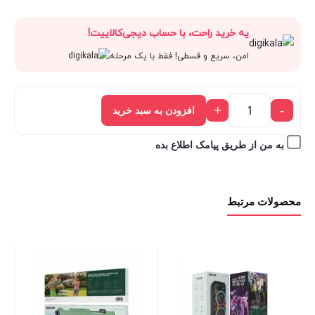
قیمت
480,000 تومان
اصلی:
فعلی:
یه خرید راحت، با حساب دیجی‌کالاییت!
فعلی:
بود.
480,000 تومان
432,000 
امن، سریع و قسطی! فقط با یک مرحله
432,000 تومان.
بود.
+
-
افزودن به سبد خرید
به من از طریق پیامک اطلاع بده
محصولات مرتبط