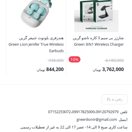
شارژر بی سیم 3 کاره تاشو گرین
هندزفری بلوتوث جنیفر گرین
ss
Green Lion Jenifer True Wireless
Green 3IN1 Wireless Charger
ax
Earbuds
10%
قیمت
قیمت
00
938,000
4,180,000
اصلی:
اصلی:
00
844,200
3,762,000
تومان
تومان
4,180,000 تومان
938,000 تومان
قیمت
قیمت
قی
بود.
بود.
فعلی:
فعلی:
فع
3,762,000 تومان.
844,200 تومان.
,000
رفتن به بالا
تلفن
07152253072،09917825009،09120792979
ایمیل
greenlionir@gmail.com
ساعت کاری صبح 9 الی 14- عصر 17 الی 22 به غیر از تعطیلات رسمی