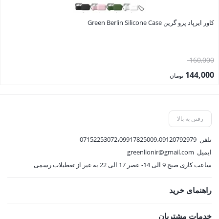
کاور ایرپاد پرو گرین Green Berlin Silicone Case
قیمت
160,000
اصلی:
144,000
تومان
160,000 تومان
قیمت
بود.
فعلی:
144,000 تومان.
رفتن به بالا
تلفن
07152253072،09917825009،09120792979
ایمیل
greenlionir@gmail.com
ساعت کاری صبح 9 الی 14- عصر 17 الی 22 به غیر از تعطیلات رسمی
راهنمای خرید
خدمات مشتریان