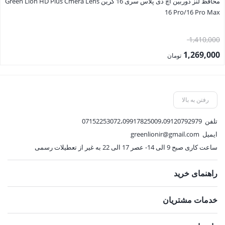
محافظ لنز دوربین اچ دی پلاس سری 16 گرین Green Lion HD Plus Cmera Lens
16 Pro/16 Pro Max
قیمت
1,410,000
اصلی:
1,269,000
تومان
1,410,000 تومان
قیمت
بود.
فعلی:
1,269,000 تومان.
رفتن به بالا
تلفن
07152253072،09917825009،09120792979
ایمیل
greenlionir@gmail.com
ساعت کاری صبح 9 الی 14- عصر 17 الی 22 به غیر از تعطیلات رسمی
راهنمای خرید
خدمات مشتریان