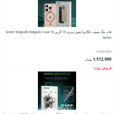
قاب‌ مگ سیف دلگادو آیفون سری 16 گرین Green Magsafe Delgado Case 16
Series
قیمت
1,680,000
اصلی:
1,512,000
تومان
1,680,000 تومان
قیمت
فروش ویژه
بود.
فعلی:
1,512,000 تومان.