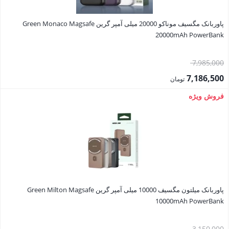
پاوربانک مگسیف موناکو 20000 میلی آمپر گرین Green Monaco Magsafe
20000mAh PowerBank
قیمت
7,985,000
اصلی:
7,186,500
تومان
7,985,000 تومان
قیمت
فروش ویژه
بود.
فعلی:
7,186,500 تومان.
پاوربانک میلتون مگسیف 10000 میلی آمپر گرین Green Milton Magsafe
10000mAh PowerBank
قیمت
3,150,000